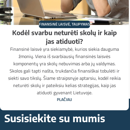
FINANSINĖ LAISVĖ
,
TAUPYMAS
Kodėl svarbu neturėti skolų ir kaip
jas atiduoti?
Finansinė laisvė yra siekiamybė, kurios siekia dauguma
žmonių. Viena iš svarbiausių finansinės laisvės
komponentų yra skolų nebuvimas arba jų valdymas.
Skolos gali tapti našta, trukdančia finansiškai tobulėti ir
siekti savo tikslų. Šiame straipsnyje aptarsiu, kodėl reikia
neturėti skolų ir pateiksiu kelias strategijas, kaip jas
atiduoti gyvenant Lietuvoje.
PLAČIAU
Susisiekite su mumis