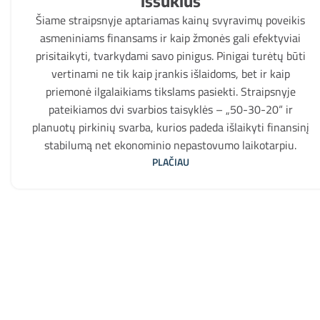
iššūkius
Šiame straipsnyje aptariamas kainų svyravimų poveikis
asmeniniams finansams ir kaip žmonės gali efektyviai
prisitaikyti, tvarkydami savo pinigus. Pinigai turėtų būti
vertinami ne tik kaip įrankis išlaidoms, bet ir kaip
priemonė ilgalaikiams tikslams pasiekti. Straipsnyje
pateikiamos dvi svarbios taisyklės – „50-30-20“ ir
planuotų pirkinių svarba, kurios padeda išlaikyti finansinį
stabilumą net ekonominio nepastovumo laikotarpiu.
PLAČIAU