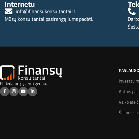
Internetu
Tel
info@finansukonsultantai.lt
Mūsų konsultantai pasirengę Jums padėti.
Darbo
Šešta
PASLAUG
Investavi
Padedame gyventi geriau.
Antros pa
Vaiko ateič
Šeimos sa