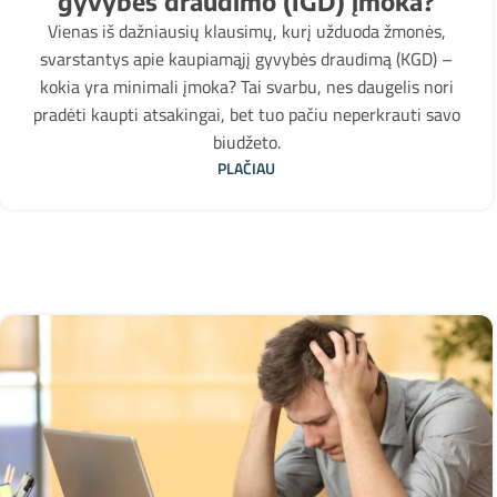
gyvybės draudimo (IGD) įmoka?
Vienas iš dažniausių klausimų, kurį užduoda žmonės,
svarstantys apie kaupiamąjį gyvybės draudimą (KGD) –
kokia yra minimali įmoka? Tai svarbu, nes daugelis nori
pradėti kaupti atsakingai, bet tuo pačiu neperkrauti savo
biudžeto.
PLAČIAU