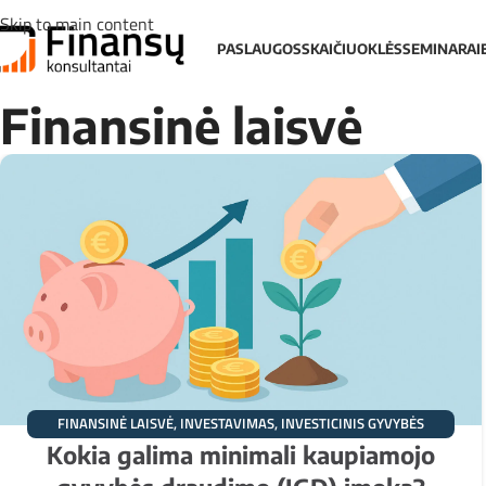
Skip to main content
PASLAUGOS
SKAIČIUOKLĖS
SEMINARAI
Finansinė laisvė
FINANSINĖ LAISVĖ
,
INVESTAVIMAS
,
INVESTICINIS GYVYBĖS
Kokia galima minimali kaupiamojo
DRAUDIMAS