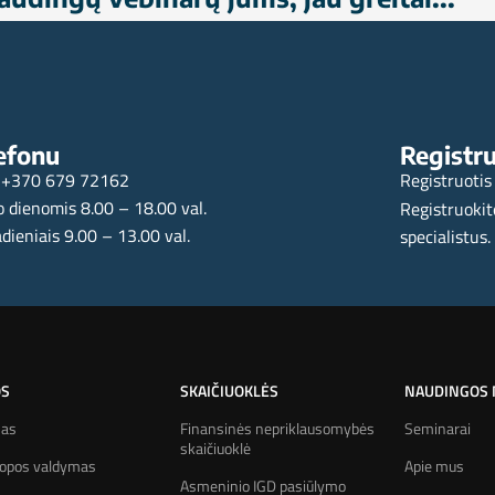
efonu
Registru
+370 679 72162
Registruotis
 dienomis 8.00 – 18.00 val.
Registruokit
dieniais 9.00 – 13.00 val.
specialistus.
OS
SKAIČIUOKLĖS
NAUDINGOS
mas
Finansinės nepriklausomybės
Seminarai
skaičiuoklė
kopos valdymas
Apie mus
Asmeninio IGD pasiūlymo