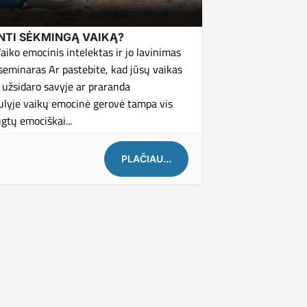
NTI SĖKMINGĄ VAIKĄ?
iko emocinis intelektas ir jo lavinimas
 seminaras Ar pastebite, kad jūsų vaikas
 užsidaro savyje ar praranda
aulyje vaikų emocinė gerovė tampa vis
gtų emociškai...
PLAČIAU...