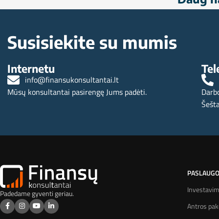
Susisiekite su mumis
Internetu
Tel
info@finansukonsultantai.lt
Mūsų konsultantai pasirengę Jums padėti.
Darbo
Šešta
PASLAUG
Investavi
Padedame gyventi geriau.
Antros pa