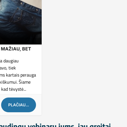
O MAŽIAU, BET
kia daugiau
avo, tiek
ams kartais perauga
nkiškumui. Šiame
kad tėvystė...
PLAČIAU...
udingų vebinarų jums, jau greitai...