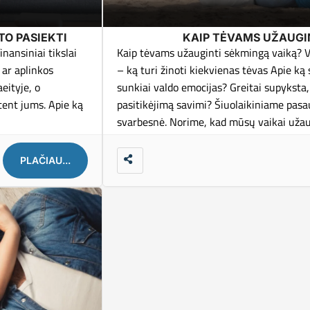
 TO PASIEKTI
KAIP TĖVAMS UŽAUGI
nansiniai tikslai
Kaip tėvams užauginti sėkmingą vaiką? Va
 ar aplinkos
– ką turi žinoti kiekvienas tėvas Apie ką
aeityje, o
sunkiai valdo emocijas? Greitai supyksta,
tent jums. Apie ką
pasitikėjimą savimi? Šiuolaikiniame pas
svarbesnė. Norime, kad mūsų vaikai užau
PLAČIAU...