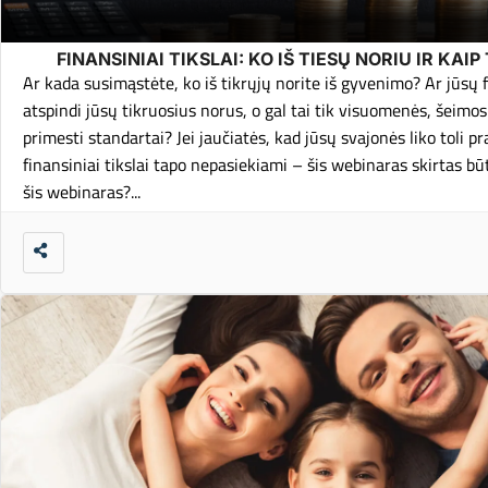
FINANSINIAI TIKSLAI: KO IŠ TIESŲ NORIU IR KAIP
Ar kada susimąstėte, ko iš tikrųjų norite iš gyvenimo? Ar jūsų fi
atspindi jūsų tikruosius norus, o gal tai tik visuomenės, šeimos
primesti standartai? Jei jaučiatės, kad jūsų svajonės liko toli pr
finansiniai tikslai tapo nepasiekiami – šis webinaras skirtas bū
šis webinaras?...