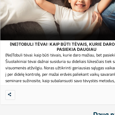
(NE)TOBULI TĖVAI: KAIP BŪTI TĖVAIS, KURIE DAR
PASIEKIA DAUGIAU
(Ne)Tobuli tėvai: kaip būti tėvais, kurie daro mažiau, bet pasie
Šiuolaikiniai tėvai dažnai susiduria su dideliais lūkesčiais tiek s
visuomenės atžvilgiu. Noras užtikrinti geriausias sąlygas vaik
į per didelę kontrolę, per mažai erdvės paliekant vaikų savara
seminare sužinosite, kaip subalansuoti savo tėvystės metodus, 
Daug na