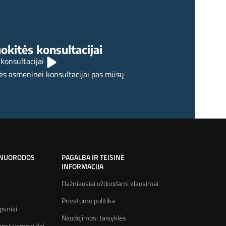
okitės konsultacijai
 konsultacijai
ės asmeninei konsultacijai pas mūsų
 NUORODOS
PAGALBA IR TEISINĖ
INFORMACIJA
Dažniausiai užduodami klausimai
Privatumo politika
psniai
Naudojimosi taisyklės
estavimo gidai