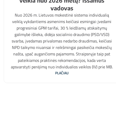
veikla nuo 2026 metų? Išsamus
vadovas
Nuo 2026 m. Lietuvos mokestinė sistema individualią
veiklą vykdantiems asmenims keičiasi esmingai: įvedami
progresiniai GPM tarifai, 30 % leidžiamų atskaitymų
galimybė išlieka, didėja socialinio draudimo (PSD/VSD)
svarba, įvedamas privalomas nedarbo draudimas, keičiasi
NPD taikymo niuansai ir reikšmingai pasikeičia mokesčių
našta, ypač augančioms pajamoms. Straipsnyje taip pat
pateikiamos praktinės rekomendacijos, kada verta
apsvarstyti perėjimą nuo individualios veiklos (IV) prie MB.
PLAČIAU