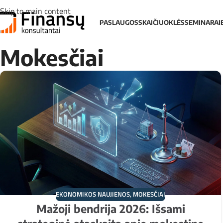
Skip to main content
PASLAUGOS
SKAIČIUOKLĖS
SEMINARAI
Mokesčiai
EKONOMIKOS NAUJIENOS
,
MOKESČIAI
Mažoji bendrija 2026: Išsami