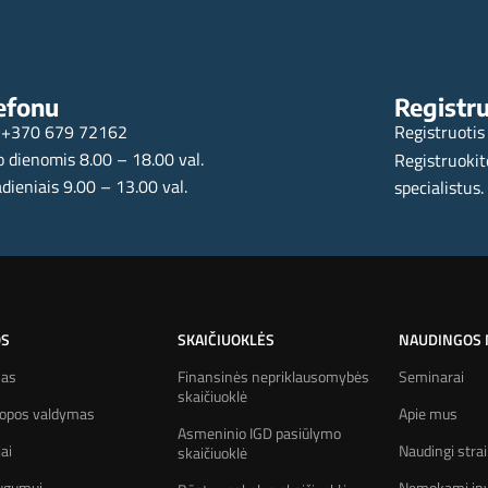
efonu
Registru
+370 679 72162
Registruotis
 dienomis 8.00 – 18.00 val.
Registruokit
dieniais 9.00 – 13.00 val.
specialistus.
OS
SKAIČIUOKLĖS
NAUDINGOS
mas
Finansinės nepriklausomybės
Seminarai
skaičiuoklė
kopos valdymas
Apie mus
Asmeninio IGD pasiūlymo
iai
Naudingi strai
skaičiuoklė
ugumui
Nemokami inv