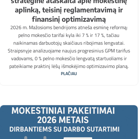
strateginė ataskaita apie mokestinę
aplinką, teisinį reglamentavimą ir
finansinį optimizavimą
2026 m. Mažosioms bendrijoms atneša esminę reformą:
pelno mokesčio tarifai kyla iki 7 % ir 17 %, tačiau
naikinamas darbuotojų skaičiaus ribojimas lengvatai.
Straipsnyje analizuojame naujus progresinius GPM tarifus
vadovams, 0 % pelno mokesčio lengvatą startuoliams ir
pateikiame praktinį lėšų išmokėjimo optimizavimo planą.
PLAČIAU