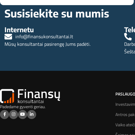
Susisiekite su mumis
Internetu
Tel
info@finansukonsultantai.lt
Mūsų konsultantai pasirengę Jums padėti.
Darbo
Šešta
PASLAUG
Investavi
Padedame gyventi geriau.
Antros pa
Vaiko ateič
Šeimos sa