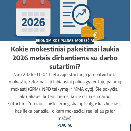
EKONOMIKOS PULSAS
,
MOKESČIAI
Kokie mokestiniai pakeitimai laukia
2026 metais dirbantiems su darbo
sutartimi?
Nuo 2026-01-01 Lietuvoje startuoja jau patvirtinta
mokesčių reforma – ji labiausiai palies gyventojų pajamų
mokestį (GPM), NPD taikymą ir MMA dydį. Šie pokyčiai
aktualiausi būtent tiems, kurie dirba su darbo
sutartimi.Žemiau – aiški, žmogiška apžvalga: kas keičiasi,
kas lieka panašiai, o kam mokesčiai realiai augs (ar
mažės).
PLAČIAU