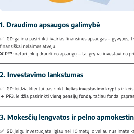
1. Draudimo apsaugos galimybė
✅
IGD
: galima pasirinkti įvairias finansines apsaugas – gyvybės, 
finansiškai nelaimės atveju.
❌
PF3
: neturi jokių draudimo apsaugų – tai grynai investavimo p
2. Investavimo lankstumas
✅
IGD
: leidžia klientui pasirinkti
kelias investavimo kryptis
ir keis
🔸
PF3
: leidžia pasirinkti
vieną pensijų fondą
, tačiau fondai papras
3. Mokesčių lengvatos ir pelno apmokesti
✅
IGD
: jeigu investuojate ilgiau nei 10 metų, o vėliau nusiimate k