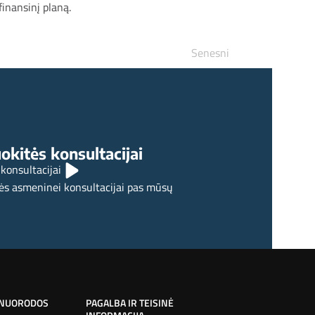
finansinį planą.
Senesni
ų naujienų iš Lietuvos ir pasaulio 2025-07-
29
okitės konsultacijai
 konsultacijai
ės asmeninei konsultacijai pas mūsų
 NUORODOS
PAGALBA IR TEISINĖ