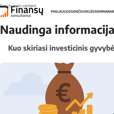
Skip to main content
PASLAUGOS
SKAIČIUOKLĖS
SEMINARAI
Naudinga informacij
Kuo skiriasi investicinis gyvy