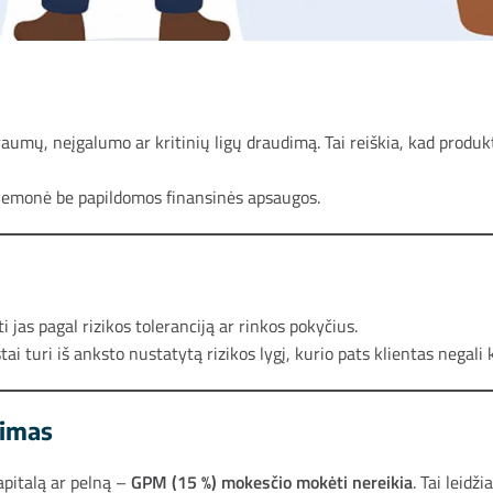
traumų, neįgalumo ar kritinių ligų draudimą. Tai reiškia, kad produk
riemonė be papildomos finansinės apsaugos.
ti jas pagal rizikos toleranciją ar rinkos pokyčius.
tai turi iš anksto nustatytą rizikos lygį, kurio pats klientas negali k
nimas
apitalą ar pelną –
GPM (15 %) mokesčio mokėti nereikia
. Tai leidži