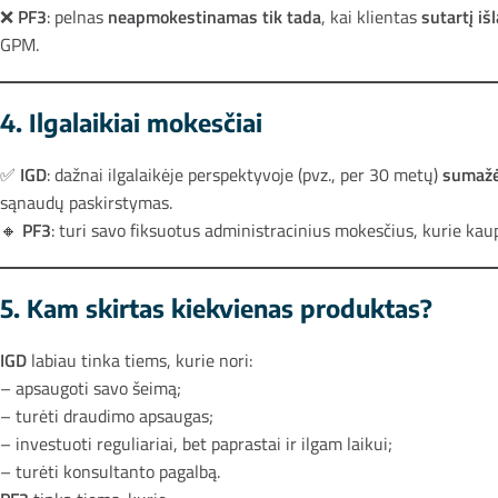
❌
PF3
: pelnas
neapmokestinamas tik tada
, kai klientas
sutartį iš
GPM.
4. Ilgalaikiai mokesčiai
✅
IGD
: dažnai ilgalaikėje perspektyvoje (pvz., per 30 metų)
sumažė
sąnaudų paskirstymas.
🔸
PF3
: turi savo fiksuotus administracinius mokesčius, kurie kau
5. Kam skirtas kiekvienas produktas?
IGD
labiau tinka tiems, kurie nori:
– apsaugoti savo šeimą;
– turėti draudimo apsaugas;
– investuoti reguliariai, bet paprastai ir ilgam laikui;
– turėti konsultanto pagalbą.