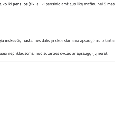
laiko iki pensijos
(tik jei iki pensinio amžiaus likę mažiau nei 5 me
ja mokesčių našta
, nes dalis įmokos skiriama apsaugoms, o kintan
piasi nepriklausomai nuo sutarties dydžio ar apsaugų (jų nėra).