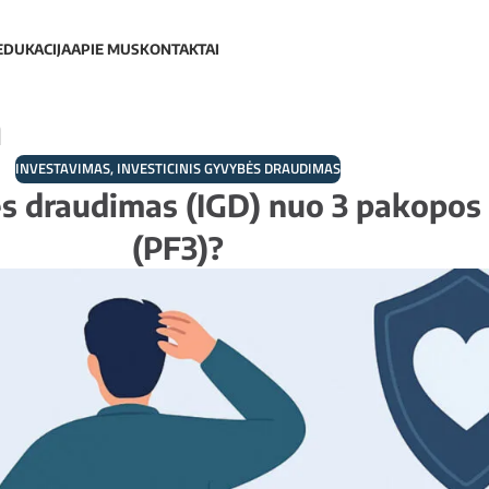
EDUKACIJA
APIE MUS
KONTAKTAI
a
INVESTAVIMAS
,
INVESTICINIS GYVYBĖS DRAUDIMAS
bės draudimas (IGD) nuo 3 pakopos 
(PF3)?