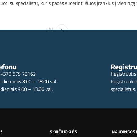
tuoti su specialistu, kuris padės suderinti šiuos įrankius į vieningą 
 pasaulio 2025-08-
Ekonomikos pulsas: 10 svarbiausi
efonu
Registru
+370 679 72162
Registruotis
 dienomis 8.00 – 18.00 val.
Registruokit
dieniais 9.00 – 13.00 val.
specialistus.
OS
SKAIČIUOKLĖS
NAUDINGOS