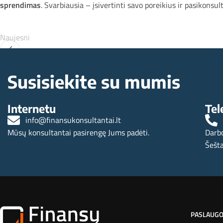
sprendimas
. Svarbiausia – įsivertinti savo poreikius ir pasikonsul
Naujesni
Ekonomikos pulsas: 10 svarbiausių naujienų iš Lietuvos ir
19
Susisiekite su mumis
Internetu
Tel
info@finansukonsultantai.lt
Mūsų konsultantai pasirengę Jums padėti.
Darbo
Šešta
PASLAUG