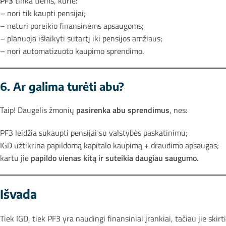
PF3
tinka tiems, kurie:
– nori tik kaupti pensijai;
– neturi poreikio finansinėms apsaugoms;
– planuoja išlaikyti sutartį iki pensijos amžiaus;
– nori automatizuoto kaupimo sprendimo.
6. Ar galima turėti abu?
Taip! Daugelis žmonių
pasirenka abu sprendimus
, nes:
PF3 leidžia sukaupti pensijai su valstybės paskatinimu;
IGD užtikrina papildomą kapitalo kaupimą + draudimo apsaugas;
kartu jie
papildo vienas kitą ir suteikia daugiau saugumo
.
Išvada
Tiek IGD, tiek PF3 yra naudingi finansiniai įrankiai, tačiau jie skir