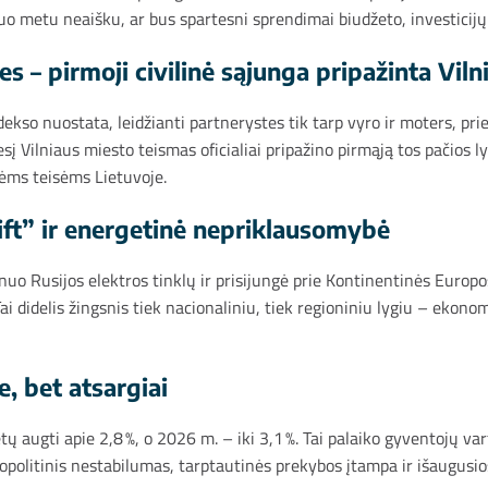
o metu neaišku, ar bus spartesni sprendimai biudžeto, investicijų
s – pirmoji civilinė sąjunga pripažinta Viln
dekso nuostata, leidžianti partnerystes tik tarp vyro ir moters, pr
Vilniaus miesto teismas oficialiai pripažino pirmąją tos pačios ly
nėms teisėms Lietuvoje.
shift” ir energetinė nepriklausomybė
 nuo Rusijos elektros tinklų ir prisijungė prie Kontinentinės Europo
ai didelis žingsnis tiek nacionaliniu, tiek regioniniu lygiu – ekon
, bet atsargiai
 augti apie 2,8 %, o 2026 m. – iki 3,1 %. Tai palaiko gyventojų v
politinis nestabilumas, tarptautinės prekybos įtampa ir išaugusios 