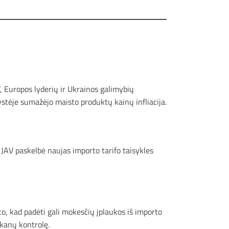
, Europos lyderių ir Ukrainos galimybių
ystėje sumažėjo maisto produktų kainų infliacija.
JAV paskelbė naujas importo tarifo taisykles
to, kad padėti gali mokesčių įplaukos iš importo
ūkanų kontrolę.