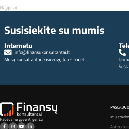
Naujesni
Ar galima rinktis, kur investuoti per investicinį gyvybės dr
Susisiekite su mumis
Internetu
Tel
info@finansukonsultantai.lt
Mūsų konsultantai pasirengę Jums padėti.
Darbo
Šešta
PASLAUG
Investavi
Padedame gyventi geriau.
Antros pa