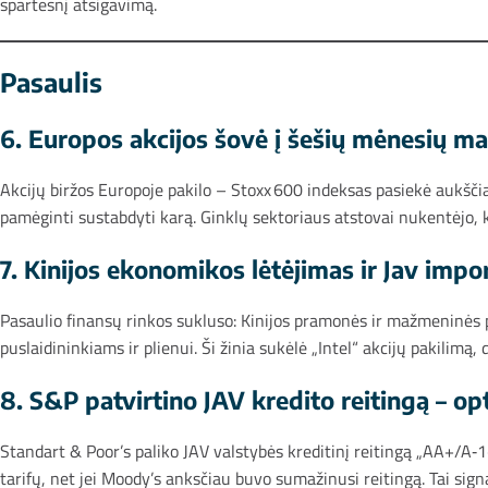
spartesnį atsigavimą.
Pasaulis
6. Europos akcijos šovė į šešių mėnesių ma
Akcijų biržos Europoje pakilo – Stoxx 600 indeksas pasiekė aukščia
pamėginti sustabdyti karą. Ginklų sektoriaus atstovai nukentėjo, 
7. Kinijos ekonomikos lėtėjimas ir Jav impor
Pasaulio finansų rinkos sukluso: Kinijos pramonės ir mažmeninės 
puslaidininkiams ir plienui. Ši žinia sukėlė „Intel“ akcijų pakilimą,
8. S&P patvirtino JAV kredito reitingą – o
Standart & Poor’s paliko JAV valstybės kreditinį reitingą „AA+/A‑1
tarifų, net jei Moody’s anksčiau buvo sumažinusi reitingą. Tai sign