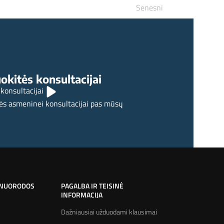
Senesni
ybės draudimas (IGD) nuo 3 pakopos privačių
pensijų fondų (PF3)?
okitės konsultacijai
 konsultacijai
ės asmeninei konsultacijai pas mūsų
 NUORODOS
PAGALBA IR TEISINĖ
INFORMACIJA
Dažniausiai užduodami klausimai