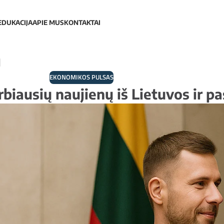
EDUKACIJA
APIE MUS
KONTAKTAI
a
EKONOMIKOS PULSAS
biausių naujienų iš Lietuvos ir p