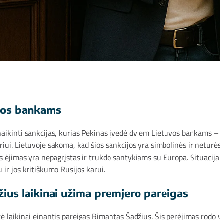
uvos bankams
naikinti sankcijas, kurias Pekinas įvedė dviem Lietuvos bankams –
iui. Lietuvoje sakoma, kad šios sankcijos yra simbolinės ir neturės
šis ėjimas yra nepagrįstas ir trukdo santykiams su Europa. Situacij
 ir jos kritiškumo Rusijos karui.
žius laikinai užima premjero pareigas
ė laikinai einantis pareigas Rimantas Šadžius. Šis perėjimas rodo 