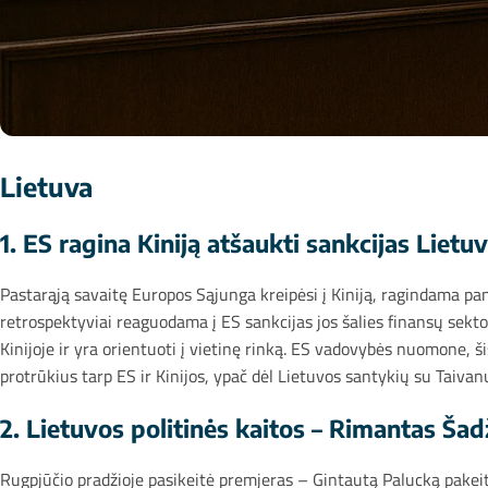
Lietuva
1. ES ragina Kiniją atšaukti sankcijas Liet
Pastarąją savaitę Europos Sąjunga kreipėsi į Kiniją, ragindama pa
retrospektyviai reaguodama į ES sankcijas jos šalies finansų sektor
Kinijoje ir yra orientuoti į vietinę rinką. ES vadovybės nuomone, 
protrūkius tarp ES ir Kinijos, ypač dėl Lietuvos santykių su Taivanu
2. Lietuvos politinės kaitos – Rimantas Šad
Rugpjūčio pradžioje pasikeitė premjeras – Gintautą Palucką pakeit