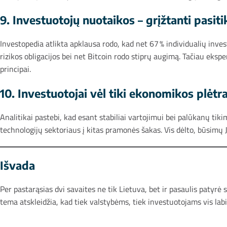
9. Investuotojų nuotaikos – grįžtanti pasit
Investopedia atlikta apklausa rodo, kad net 67 % individualių inve
rizikos obligacijos bei net Bitcoin rodo stiprų augimą. Tačiau eksp
principai.
10. Investuotojai vėl tiki ekonomikos plėtr
Analitikai pastebi, kad esant stabiliai vartojimui bei palūkanų tik
technologijų sektoriaus į kitas pramonės šakas. Vis dėlto, būsimų
Išvada
Per pastarąsias dvi savaites ne tik Lietuva, bet ir pasaulis patyrė
tema atskleidžia, kad tiek valstybėms, tiek investuotojams vis labi