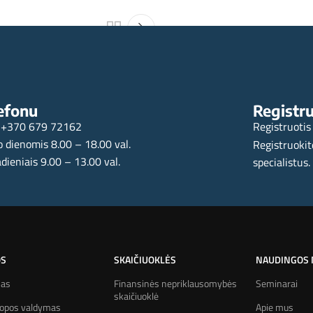
Kuo skiriasi investicinis gyv
audimą (IGD)?
efonu
Registru
+370 679 72162
Registruotis
 dienomis 8.00 – 18.00 val.
Registruokit
dieniais 9.00 – 13.00 val.
specialistus.
OS
SKAIČIUOKLĖS
NAUDINGOS
mas
Finansinės nepriklausomybės
Seminarai
skaičiuoklė
kopos valdymas
Apie mus