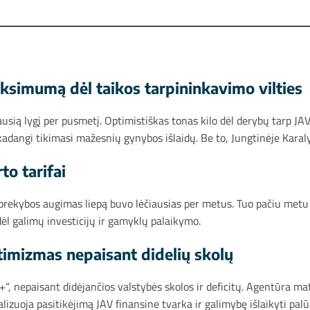
ksimumą dėl taikos tarpininkavimo vilties
usią lygį per pusmetį. Optimistiškas tonas kilo dėl derybų tarp JAV
kadangi tikimasi mažesnių gynybos išlaidų. Be to, Jungtinėje Karal
to tarifai
prekybos augimas liepą buvo lėčiausias per metus. Tuo pačiu metu 
 dėl galimų investicijų ir gamyklų palaikymo.
ptimizmas nepaisant didelių skolų
+“, nepaisant didėjančios valstybės skolos ir deficitų. Agentūra ma
alizuoja pasitikėjimą JAV finansine tvarka ir galimybę išlaikyti pal