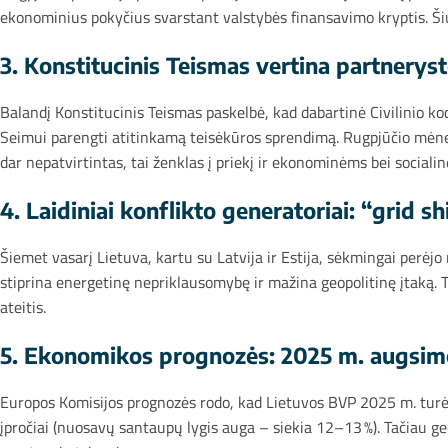
ekonominius pokyčius svarstant valstybės finansavimo kryptis. Šiu
3. Konstitucinis Teismas vertina partneryste
Balandį Konstitucinis Teismas paskelbė, kad dabartinė Civilinio ko
Seimui parengti atitinkamą teisėkūros sprendimą. Rugpjūčio mėnesį 
dar nepatvirtintas, tai ženklas į priekį ir ekonominėms bei sociali
4. Laidiniai konflikto generatoriai: “grid 
Šiemet vasarį Lietuva, kartu su Latvija ir Estija, sėkmingai perėjo
stiprina energetinę nepriklausomybę ir mažina geopolitinę įtaką. T
ateitis.
5. Ekonomikos prognozės: 2025 m. augsime
Europos Komisijos prognozės rodo, kad Lietuvos BVP 2025 m. turėtų
įpročiai (nuosavų santaupų lygis auga – siekia 12–13 %). Tačiau geo