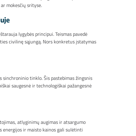
 ar mokesčių srityse.
iuje
ieštarauja lygybės principui. Teismas pavedė
ties civilinę sąjungą. Nors konkretus įstatymas
s sinchroninio tinklo. Šis pastebimas žingsnis
omiškai saugesnė ir technologiškai pažangesnė
artojimas, atlyginimų augimas ir atsargumo
energijos ir maisto kainos gali sulėtinti