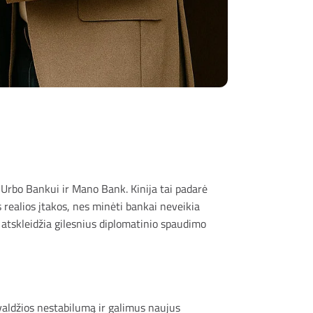
 Urbo Bankui ir Mano Bank. Kinija tai padarė
 realios įtakos, nes minėti bankai neveikia
a atskleidžia gilesnius diplomatinio spaudimo
valdžios nestabilumą ir galimus naujus