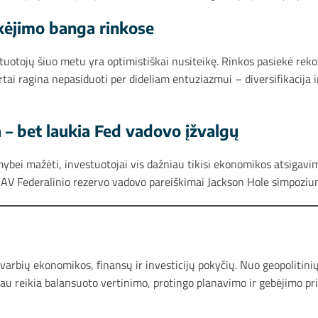
ikėjimo banga rinkose
stuotojų šiuo metu yra optimistiškai nusiteikę. Rinkos pasiekė rek
ertai ragina nepasiduoti per dideliam entuziazmui – diversifikacija 
a – bet laukia Fed vadovo įžvalgų
imybei mažėti, investuotojai vis dažniau tikisi ekonomikos atsigavi
 JAV Federalinio rezervo vadovo pareiškimai Jackson Hole simpozium
 svarbių ekonomikos, finansų ir investicijų pokyčių. Nuo geopolitin
au reikia balan­suoto vertinimo, protingo planavimo ir gebėjimo pris