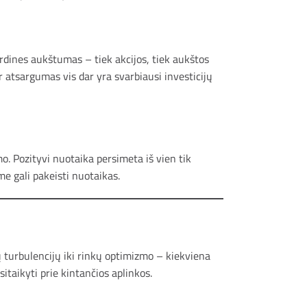
ordines aukštumas – tiek akcijos, tiek aukštos
ir atsargumas vis dar yra svarbiausi investicijų
mo. Pozityvi nuotaika persimeta iš vien tik
e gali pakeisti nuotaikas.
ių turbulencijų iki rinkų optimizmo – kiekviena
itaikyti prie kintančios aplinkos.