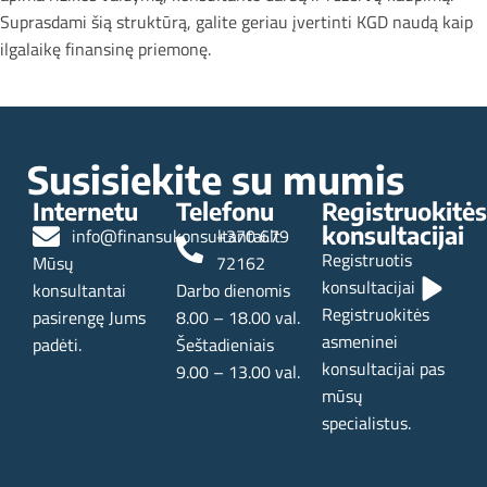
Suprasdami šią struktūrą, galite geriau įvertinti KGD naudą kaip
ilgalaikę finansinę priemonę.
Naujesni
Senesni
Susisiekite su mumis
Internetu
Telefonu
Registruokitės
konsultacijai
info@finansukonsultantai.lt
+370 679
Registruotis
Mūsų
72162
konsultacijai
konsultantai
Darbo dienomis
Registruokitės
pasirengę Jums
8.00 – 18.00 val.
asmeninei
padėti.
Šeštadieniais
konsultacijai pas
9.00 – 13.00 val.
mūsų
specialistus.