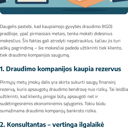
Daugelis pastebi, kad kaupiamojo gyvybės draudimo (KGD)
pradžioje, ypač pirmaisiais metais, tenka mokėti didesnius
mokesčius. Šis faktas gali atrodyti nepatrauklus, tačiau jis turi
aiškų pagrindimą – šie mokesčiai padeda užtikrinti tiek kliento,
tiek draudimo kompanijos saugumą.
1. Draudimo kompanijos kaupia rezervus
Pirmųjų metų įmokų dalis yra skirta sukurti saugų finansinį
rezervą, kuris apsaugotų draudimo bendrovę nuo rizikų. Tai leidžia
užtikrinti, kad klientų pinigai būtų apsaugoti net ir
sudėtingesnėmis ekonominėmis sąlygomis. Tokiu būdu
sumažinama draudimo kompanijų bankroto rizika.
2. Konsultantas – vertinga ilgalaikė