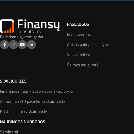
PASLAUGOS
Investavimas
Padedame gyventi geriau.
Antros pakopos valdymas
Vaiko ateičiai
Šeimos saugumui
SKAIČIUOKLĖS
Finansinės nepriklausomybės skaičiuoklė
Asmeninio IGD pasiūlymo skaičiuoklė
Būsto paskolos skaičiuoklė
NAUDINGOS NUORODOS
Seminarai