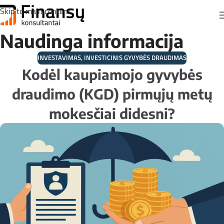
Skip to main content
Naudinga informacija
INVESTAVIMAS
,
INVESTICINIS GYVYBĖS DRAUDIMAS
Kodėl kaupiamojo gyvybės
draudimo (KGD) pirmųjų metų
mokesčiai didesni?