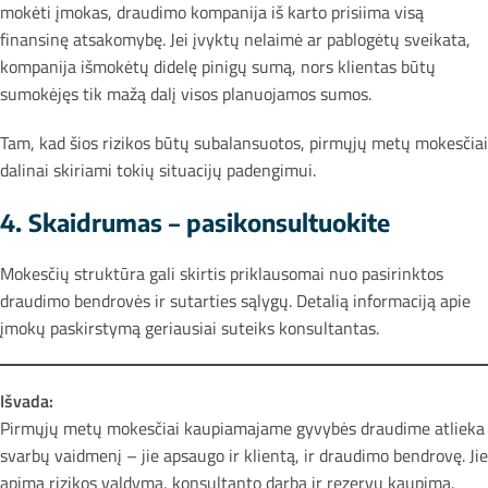
mokėti įmokas, draudimo kompanija iš karto prisiima visą
finansinę atsakomybę. Jei įvyktų nelaimė ar pablogėtų sveikata,
kompanija išmokėtų didelę pinigų sumą, nors klientas būtų
sumokėjęs tik mažą dalį visos planuojamos sumos.
Tam, kad šios rizikos būtų subalansuotos, pirmųjų metų mokesčiai
dalinai skiriami tokių situacijų padengimui.
4. Skaidrumas – pasikonsultuokite
Mokesčių struktūra gali skirtis priklausomai nuo pasirinktos
draudimo bendrovės ir sutarties sąlygų. Detalią informaciją apie
įmokų paskirstymą geriausiai suteiks konsultantas.
Išvada:
Pirmųjų metų mokesčiai kaupiamajame gyvybės draudime atlieka
svarbų vaidmenį – jie apsaugo ir klientą, ir draudimo bendrovę. Jie
apima rizikos valdymą, konsultanto darbą ir rezervų kaupimą.