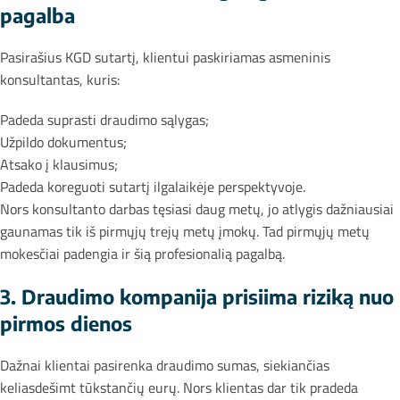
pagalba
Pasirašius KGD sutartį, klientui paskiriamas asmeninis
konsultantas, kuris:
Padeda suprasti draudimo sąlygas;
Užpildo dokumentus;
Atsako į klausimus;
Padeda koreguoti sutartį ilgalaikėje perspektyvoje.
Nors konsultanto darbas tęsiasi daug metų, jo atlygis dažniausiai
gaunamas tik iš pirmųjų trejų metų įmokų. Tad pirmųjų metų
mokesčiai padengia ir šią profesionalią pagalbą.
3. Draudimo kompanija prisiima riziką nuo
pirmos dienos
Dažnai klientai pasirenka draudimo sumas, siekiančias
keliasdešimt tūkstančių eurų. Nors klientas dar tik pradeda