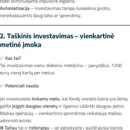
todėl eliminuojama impulsinė elgsena.
Automatizacija
– investavimas tampa nuoseklus įprotis,
nereikalaujantis daug laiko ar sprendimų.
2. Taškinis investavimas – vienkartinė
metinė įmoka
✅
Kas tai?
Tai investavimas vienu didesniu mokėjimu – pavyzdžiui, 1200
eurų vieną kartą per metus.
✅
Potenciali nauda
:
Jei investuosite
tinkamu metu
, kai fondų vieneto kaina yra žema,
galite
įsigyti daugiau vienetų
ir ilgainiui uždirbti daugiau pelno.
Mažiau operacijų – vienkartinis sprendimas reikalauja mažiau
administravimo.
❌
Tačiau
tai ir
rizikingiau
– jei pataikysite į aukščiausią kainos