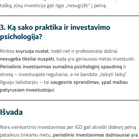
tašką, jūsų investicija gali ilgai „nesugrįžti“ į pelną.
3. Ką sako praktika ir investavimo
psichologija?
Rinkos
svyruoja nuolat
, todėl net ir profesionalai dažnai
nesugeba tiksliai nuspėti
, kada yra geriausias metas investuoti.
Periodinis investavimas sumažina psichologinį spaudimą
ir
stresą – investuojate reguliariai, o ne bandote „laikyti laiką“.
Ilguoju laikotarpiu – tai
saugesnis sprendimas, ypač mažiau
patyrusiam investuotojui
.
Išvada
Nors vienkartinis investavimas per IGD gali atnešti didesnį pelną
pataikius tinkamu metu,
periodinis investavimas dažniausiai yra