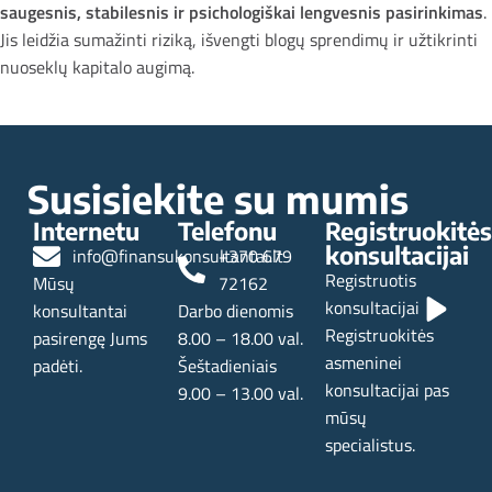
saugesnis, stabilesnis ir psichologiškai lengvesnis pasirinkimas
.
Jis leidžia sumažinti riziką, išvengti blogų sprendimų ir užtikrinti
nuoseklų kapitalo augimą.
Naujesni
Senesni
Susisiekite su mumis
Internetu
Telefonu
Registruokitės
konsultacijai
info@finansukonsultantai.lt
+370 679
Registruotis
Mūsų
72162
konsultacijai
konsultantai
Darbo dienomis
Registruokitės
pasirengę Jums
8.00 – 18.00 val.
asmeninei
padėti.
Šeštadieniais
konsultacijai pas
9.00 – 13.00 val.
mūsų
specialistus.