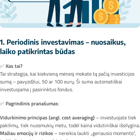
1. Periodinis investavimas – nuosaikus,
laiko patikrintas būdas
✅
Kas tai?
Tai strategija, kai kiekvieną mėnesį mokate tą pačią investicijos
sumą – pavyzdžiui, 50 ar 100 eurų. Ši suma automatiškai
investuojama į pasirinktus fondus.
✅
Pagrindinis pranašumas
:
Vidurkinimo principas (angl. cost averaging)
– investuojate tiek
pakilimų, tiek nuosmukių metu, todėl kaina vidutiniškai išsilygina.
Mažiau emocijų ir rizikos
– nereikia laukti „geriausio momento“,