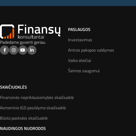
PASLAUGOS
Investavimas
Padedame gyventi geriau.
Antros pakopos valdymas
Vaiko ateičiai
Šeimos saugumui
SKAIČIUOKLĖS
Finansinės nepriklausomybės skaičiuoklė
Asmeninio IGD pasiūlymo skaičiuoklė
Būsto paskolos skaičiuoklė
NAUDINGOS NUORODOS