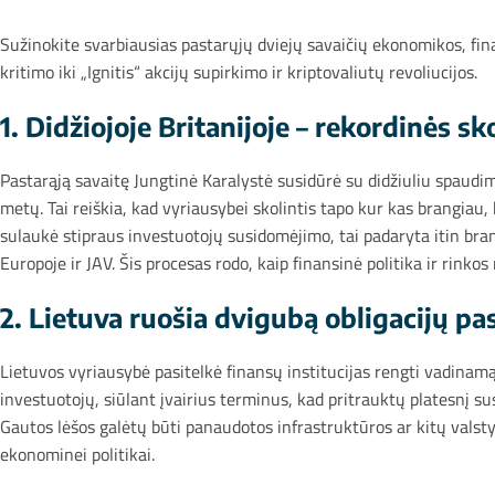
Sužinokite svarbiausias pastarųjų dviejų savaičių ekonomikos, fin
kritimo iki „Ignitis“ akcijų supirkimo ir kriptovaliutų revoliucijos.
1. Didžiojoje Britanijoje – rekordinės sk
Pastarąją savaitę Jungtinė Karalystė susidūrė su didžiuliu spaud
metų. Tai reiškia, kad vyriausybei skolintis tapo kur kas brangiau
sulaukė stipraus investuotojų susidomėjimo, tai padaryta itin bra
Europoje ir JAV. Šis procesas rodo, kaip finansinė politika ir rinkos
2. Lietuva ruošia dvigubą obligacijų p
Lietuvos vyriausybė pasitelkė finansų institucijas rengti vadinamą
investuotojų, siūlant įvairius terminus, kad pritrauktų platesnį 
Gautos lėšos galėtų būti panaudotos infrastruktūros ar kitų valsty
ekonominei politikai.