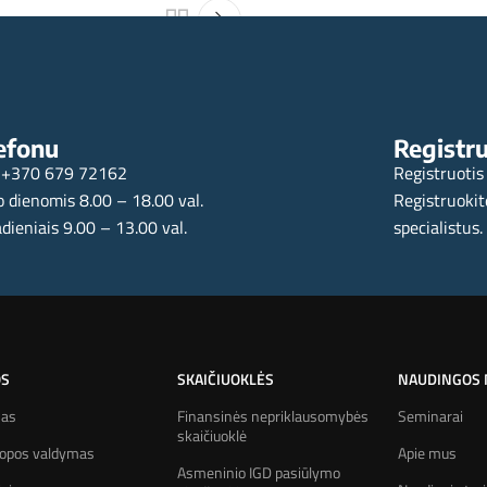
cinį gyvybės
Kaip geriau investuoti Invest
efonu
Registru
+370 679 72162
Registruotis
 dienomis 8.00 – 18.00 val.
Registruokit
dieniais 9.00 – 13.00 val.
specialistus.
OS
SKAIČIUOKLĖS
NAUDINGOS
mas
Finansinės nepriklausomybės
Seminarai
skaičiuoklė
kopos valdymas
Apie mus
Asmeninio IGD pasiūlymo