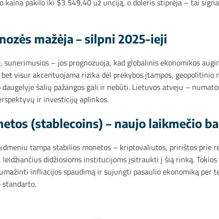
aina pakilo iki $3 549,40 už unciją, o doleris stiprėja – tai signa
ozės mažėja – silpni 2025-ieji
CD, sunerimusios – jos prognozuoja, kad globalinis ekonomikos augi
, bet visur akcentuojama rizika dėl prekybos įtampos, geopolitinio 
 daugelyje šalių pažangos gali ir nebūti. Lietuvos atveju – numat
erspektyvų ir investicijų aplinkos.
onetos (stablecoins) – naujo laikmečio b
aidmeniu tampa stabilios monetos – kriptovaliutos, pririštos prie re
eidžiančius didžiosioms institucijoms įsitraukti į šią rinką. Tokios
 sumažinti infliacijos spaudimą ir sujungti pasaulio ekonomiką per t
o standarto.