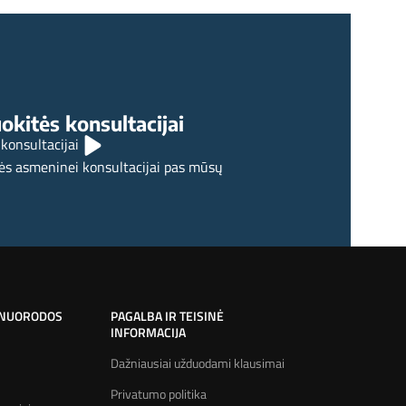
iciniame gyvybės draudime (IGD) – kiekvieną
mėnesį ar vieną kartą per metus? Kodėl?
okitės konsultacijai
 konsultacijai
ės asmeninei konsultacijai pas mūsų
 NUORODOS
PAGALBA IR TEISINĖ
INFORMACIJA
Dažniausiai užduodami klausimai
Privatumo politika