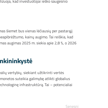
lizuoja, kad investuotojai ieško saugesnio
mas šiemet bus vienas lėčiausių per pastarąjį
neapibrėžtumo, kainų augimo. Tai reiškia, kad
omas augimas 2025 m. siekia apie 2,8 %, o 2026
ankininkystė
alių vertybių, siekiant užtikrinti vertės
 monetos suteikia galimybę atlikti globalius
echnologinę infrastruktūrą. Tai – potencialiai
Senesni