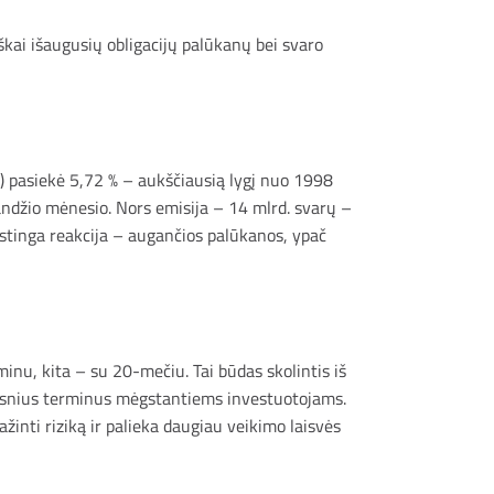
škai išaugusių obligacijų palūkanų bei svaro
) pasiekė 5,72 % – aukščiausią lygį nuo 1998
landžio mėnesio. Nors emisija – 14 mlrd. svarų –
astinga reakcija – augančios palūkanos, ypač
inu, kita – su 20-mečiu. Tai būdas skolintis iš
ilgesnius terminus mėgstantiems investuotojams.
žinti riziką ir palieka daugiau veikimo laisvės