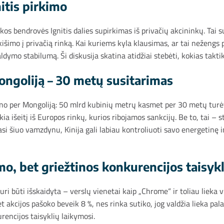
nitis pirkimo
os bendrovės Ignitis dalies supirkimas iš privačių akcininkų. Tai s
išimo į privačią rinką. Kai kuriems kyla klausimas, ar tai nežengs pe
ldymo stabilumą. Ši diskusija skatina atidžiai stebėti, kokias takti
ngoliją – 30 metų susitarimas
yno per Mongoliją: 50 mlrd kubinių metrų kasmet per 30 metų turėtų 
a išeitį iš Europos rinkų, kurios ribojamos sankcijų. Be to, tai – s
 šiuo vamzdynu, Kinija gali labiau kontroliuoti savo energetinę in
o, bet griežtinos konkurencijos taisyk
ri būti išskaidyta – verslų vienetai kaip „Chrome“ ir toliau lieka
 akcijos pašoko beveik 8 %, nes rinka sutiko, jog valdžia lieka palan
urencijos taisyklių laikymosi.