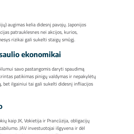
jų) augimas kelia didesnį pavojų. Japonijos
ijas patrauklesnes nei akcijos, kurios,
ys rizikai gali sukelti staigų smūgį.
asaulio ekonomikai
bilumui savo pastangomis daryti spaudimą
krintas patikimas pinigų valdymas ir nepakylėtų
t ilgainiui tai gali sukelti didesnį infliacijos
o
 kaip JK, Vokietija ir Prancūzija, obligacijų
abilumo. JAV investuotojai išgyvena ir dėl