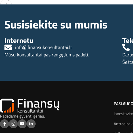
Kiek laiko reikia skirti ir domėtis norint investuoti į investi
draudimą (IGD)?
Susisiekite su mumis
Internetu
Tel
info@finansukonsultantai.lt
Mūsų konsultantai pasirengę Jums padėti.
Darbo
Šešta
PASLAUG
Investavi
Padedame gyventi geriau.
Antros pa