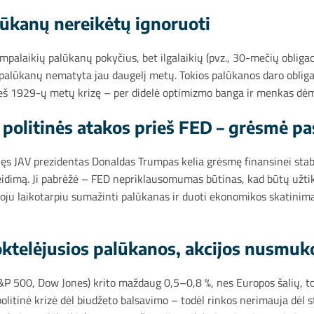
palūkanų nereikėtų ignoruoti
laikių palūkanų pokyčius, bet ilgalaikių (pvz., 30-mečių obligaci
ų palūkanų nematyta jau daugelį metų. Tokios palūkanos daro obligac
ieš 1929-ų metų krizę – per didelė optimizmo banga ir menkas dėmes
: politinės atakos prieš FED – grėsmė p
vęs JAV prezidentas Donaldas Trumpas kelia grėsmę finansinei sta
leidimą. Ji pabrėžė – FED nepriklausomumas būtinas, kad būtų užti
oju laikotarpiu sumažinti palūkanas ir duoti ekonomikos skatinimą, be
šoktelėjusios palūkanos, akcijos nusmuk
P 500, Dow Jones) krito maždaug 0,5–0,8 %, nes Europos šalių, tokių
itinė krizė dėl biudžeto balsavimo – todėl rinkos nerimauja dėl st