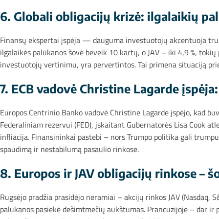
6. Globali obligacijų krizė: ilgalaikių 
Finansų ekspertai įspėja — dauguma investuotojų akcentuoja trumpa
ilgalaikės palūkanos šovė beveik 10 kartų, o JAV – iki 4,9 %, toki
investuotojų vertinimu, yra pervertintos. Tai primena situaciją pr
7. ECB vadovė Christine Lagarde įspėja
Europos Centrinio Banko vadovė Christine Lagarde įspėjo, kad bu
Federaliniam rezervui (FED), įskaitant Gubernatorės Lisa Cook at
infliacija. Finansininkai pastebi – nors Trumpo politika gali trumpu
spaudimą ir nestabilumą pasaulio rinkose.
8. Europos ir JAV obligacijų rinkose – 
Rugsėjo pradžia prasidėjo neramiai – akcijų rinkos JAV (Nasdaq, S&
palūkanos pasiekė dešimtmečių aukštumas. Prancūzijoje – dar ir pol