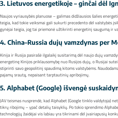
3. Lietuvos energetikoje – ginčai dėl Ig
Naujos vyriausybės planuose – galimas didžiausios šalies energetik
teigia, kad tokie veiksmai gali sukurti precedento dėl valstybės įsik
gynėjai teigia, jog tai priemonė užtikrinti energetinį saugumą ir va
4. China–Russia dujų vamzdynas per Mo
Kinija ir Rusija pasirašė ilgalaikį susitarimą dėl naujo dujų vamzd
energetinę Kinijos priklausomybę nuo Rusijos dujų, o Rusijai suteiki
stiprinti savo geopolitinį spaudimą kitoms valstybėms. Naudodamasi
pajamų srautą, nepaisant tarptautinių apribojimų.
5. Alphabet (Google) išvengė suskaidym
JAV teismas nusprendė, kad Alphabet (Google tinklo valdytoja) netu
tikrų ribojimų – ypač detalių taisyklių. Po tokio sprendimo Alphabet
technologijų žaidėjai vis labiau yra tikrinami dėl įvairiapusių konk