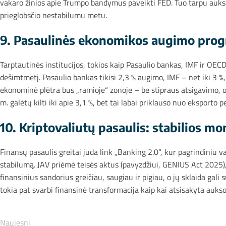
vakaro žinios apie Trumpo bandymus paveikti FED. Tuo tarpu aukso k
prieglobsčio nestabilumu metu.
9. Pasaulinės ekonomikos augimo progn
Tarptautinės institucijos, tokios kaip Pasaulio bankas, IMF ir OE
dešimtmetį. Pasaulio bankas tikisi 2,3 % augimo, IMF – net iki 3 %
ekonominė plėtra bus „ramioje“ zonoje – be stipraus atsigavimo, o
m. galėtų kilti iki apie 3,1 %, bet tai labai priklauso nuo eksporto p
10. Kriptovaliutų pasaulis: stabilios m
Finansų pasaulis greitai juda link „Banking 2.0“, kur pagrindiniu v
stabilumą. JAV priėmė teisės aktus (pavyzdžiui, GENIUS Act 2025), l
finansinius sandorius greičiau, saugiau ir pigiau, o jų sklaida gali
tokia pat svarbi finansinė transformacija kaip kai atsisakyta auks
Naujesni