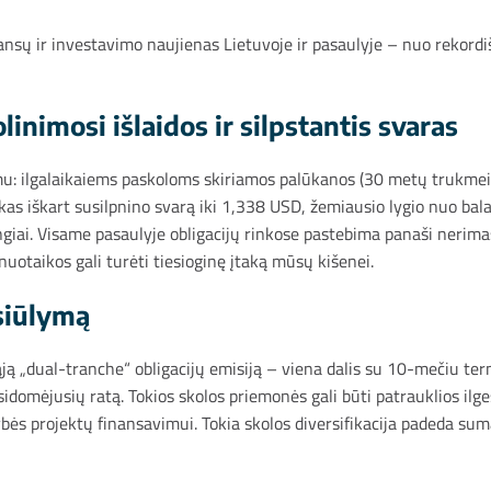
ansų ir investavimo naujienas Lietuvoje ir pasaulyje – nuo rekordi
olinimosi išlaidos ir silpstantis svaras
imu: ilgalaikaiems paskoloms skiriamos palūkanos (30 metų trukmei
, kas iškart susilpnino svarą iki 1,338 USD, žemiausio lygio nuo ba
ngiai. Visame pasaulyje obligacijų rinkose pastebima panaši nerim
 nuotaikos gali turėti tiesioginę įtaką mūsų kišenei.
asiūlymą
ją „dual-tranche“ obligacijų emisiją – viena dalis su 10-mečiu term
susidomėjusių ratą. Tokios skolos priemonės gali būti patrauklios 
bės projektų finansavimui. Tokia skolos diversifikacija padeda suma