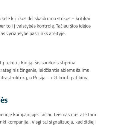
ukėlė kritikos dėl skaidrumo stokos – kritikai
r toli į valstybės kontrolę. Tačiau šios idėjos
kas vyriausybė pasirinks ateityje.
tekėti į Kiniją. Šis sandoris stiprina
trateginis žingsnis, leidžiantis abiems šalims
frastruktūrą, o Rusija – užtikrinti patikimą
lės
 vienoje kompanijoje. Tačiau teismas nustatė tam
ki kompanijai. Visgi tai signalizuoja, kad didieji