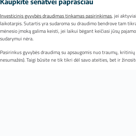
Kaupkite senatvei paprasčiau
Investicinis gyvybės draudimas tinkamas pasirinkimas
, jei aktyvi
laikotarpis. Sutartis yra sudaroma su draudimo bendrove tam tikra
mėnesio įmoką galima keisti, jei laikui bėgant keičiasi jūsų pajam
sudarymui nėra.
Pasirinkus gyvybės draudimą su apsaugomis nuo traumų, kritinių l
nesumažės). Taigi būsite ne tik tikri dėl savo ateities, bet ir žinosi