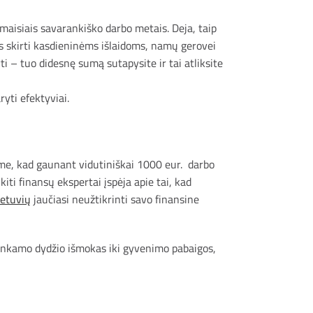
irmaisiais savarankiško darbo metais. Deja, taip
us skirti kasdieninėms išlaidoms, namų gerovei
i – tuo didesnę sumą sutapysite ir tai atliksite
ryti efektyviai.
ome, kad gaunant vidutiniškai 1000 eur. darbo
ti finansų ekspertai įspėja apie tai, kad
ietuvių
jaučiasi neužtikrinti savo finansine
akankamo dydžio išmokas iki gyvenimo pabaigos,