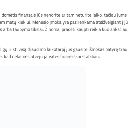
ai domėtis finansais jūs nenorite ar tam neturite laiko, tačiau jums r
m metų kiekiui. Mėnesio įmoka yra pasirenkama atsižvelgiant į jūsų
os arba taupymo tikslai. Žinoma, pradėti kaupti reikia kuo anksčiau
igų ir kt. visą draudimo laikotarpį jūs gausite išmokas patyrę tr
te, kad nelaimės atveju jausitės finansiškai stabiliau.