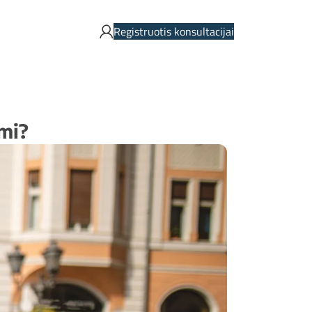
Registruotis konsultacijai
imi?