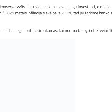
na konservatyvūs. Lietuviai neskuba savo pinigų investuoti, o mieli
ami“. 2021 metais infliacija siekė beveik 10%, tad jei tarkime banko
oks būdas negali būti pasirenkamas, kai norima taupyti efektyviai 