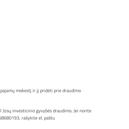
pajamų mokestį ir jį pridėti prie draudimo
ėl Jūsų investicinio gyvybės draudimo. Jei norite
68680193, rašykite el. paštu