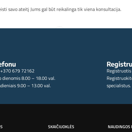
ti savo ateitį Jums gal būt reikalinga tik viena konsultacija.
Inve
efonu
Registru
+370 679 72162
Registruotis
 dienomis 8.00 – 18.00 val.
Registruokit
dieniais 9.00 – 13.00 val.
specialistus.
OS
SKAIČIUOKLĖS
NAUDINGOS