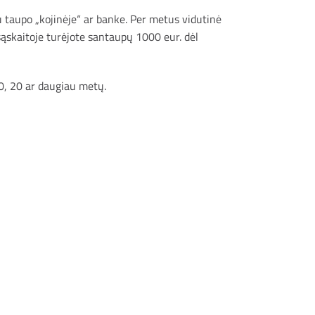
au taupo „kojinėje“ ar banke. Per metus vidutinė
 sąskaitoje turėjote santaupų 1000 eur. dėl
10, 20 ar daugiau metų.