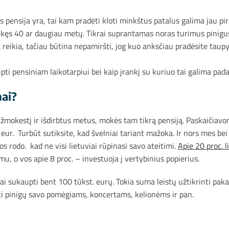
vės pensija yra, tai kam pradėti kloti minkštus patalus galima jau p
ulaukęs 40 ar daugiau metų. Tikrai suprantamas noras turimus pinig
reikia, tačiau būtina nepamiršti, jog kuo anksčiau pradėsite taupyt
pti pensiniam laikotarpiui bei kaip įrankį su kuriuo tai galima pada
mai?
užmokestį ir išdirbtus metus, mokės tam tikrą pensiją. Paskaičiav
. Turbūt sutiksite, kad švelniai tariant mažoka. Ir nors mes bei ki
os rodo. kad ne visi lietuviai rūpinasi savo ateitimi.
Apie 20 proc. l
mu, o vos apie 8 proc. – investuoja į vertybinius popierius.
mai sukaupti bent 100 tūkst. eurų. Tokia suma leistų užtikrinti p
irti pinigų savo pomėgiams, koncertams, kelionėms ir pan.