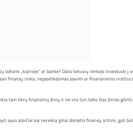
tų laikomi „kojinėje“ ar banke? Dalis lietuvių renkasi investuoti į 
sis finansų rinka, nepasitikėjimas savimi ar finansinėmis institucij
ia tam tikrų finansinių žinių ir ne visi turi laiko šias žinias gilinti.
pyti savo ateičiai kai nereikia giliai domėtis finansų sritimi, gali b