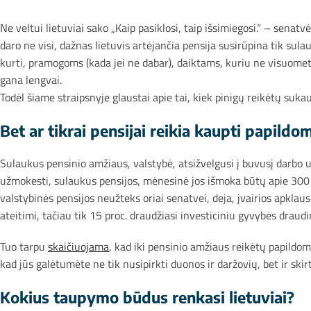
Ne veltui lietuviai sako „Kaip pasiklosi, taip išsimiegosi.“ – senat
daro ne visi, dažnas lietuvis artėjančia pensija susirūpina tik s
kurti, pramogoms (kada jei ne dabar), daiktams, kuriu ne visuomet 
gana lengvai.
Todėl šiame straipsnyje glaustai apie tai, kiek pinigų reikėtų sukau
Bet ar tikrai pensijai reikia kaupti papildo
Sulaukus pensinio amžiaus, valstybė, atsižvelgusi į buvusį darbo 
užmokesti, sulaukus pensijos, mėnesinė jos išmoka būtų apie 300 eur
valstybinės pensijos neužteks oriai senatvei, deja, įvairios apklaus
ateitimi, tačiau tik 15 proc. draudžiasi investiciniu gyvybės draudi
Tuo tarpu
skaičiuojama
, kad iki pensinio amžiaus reikėtų papildo
kad jūs galėtumėte ne tik nusipirkti duonos ir daržovių, bet ir sk
Kokius taupymo būdus renkasi lietuviai?