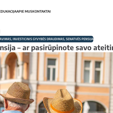
EDUKACIJA
APIE MUS
KONTAKTAI
a
AVIMAS
,
INVESTICINIS GYVYBĖS DRAUDIMAS
,
SENATVĖS PENSIJA
sija – ar pasirūpinote savo ateit