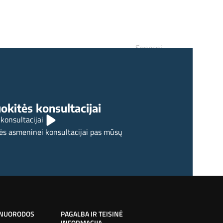
Senesni
sticinis gyvybės draudimas – ką reikia žinoti
okitės konsultacijai
 konsultacijai
ės asmeninei konsultacijai pas mūsų
 NUORODOS
PAGALBA IR TEISINĖ
INFORMACIJA