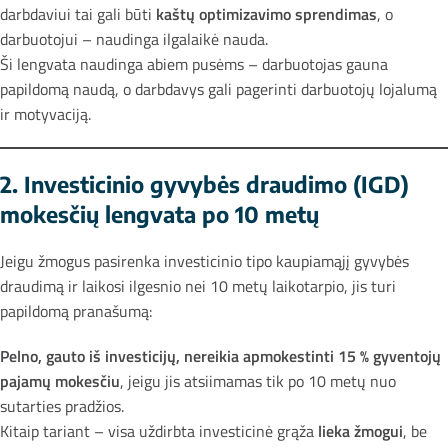
darbdaviui tai gali būti
kaštų optimizavimo sprendimas
, o
darbuotojui – naudinga ilgalaikė nauda.
Ši lengvata naudinga abiem pusėms – darbuotojas gauna
papildomą naudą, o darbdavys gali pagerinti darbuotojų lojalumą
ir motyvaciją.
2. Investicinio gyvybės draudimo (IGD)
mokesčių lengvata po 10 metų
Jeigu žmogus pasirenka investicinio tipo kaupiamąjį gyvybės
draudimą ir laikosi ilgesnio nei 10 metų laikotarpio, jis turi
papildomą pranašumą:
Pelno, gauto iš investicijų, nereikia apmokestinti 15 % gyventojų
pajamų mokesčiu
, jeigu jis atsiimamas tik po 10 metų nuo
sutarties pradžios.
Kitaip tariant – visa uždirbta investicinė grąža
lieka žmogui
, be