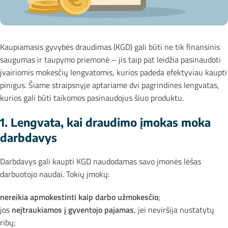
Kaupiamasis gyvybės draudimas (KGD) gali būti ne tik finansinis
saugumas ir taupymo priemonė – jis taip pat leidžia pasinaudoti
įvairiomis mokesčių lengvatomis, kurios padeda efektyviau kaupti
pinigus. Šiame straipsnyje aptariame dvi pagrindines lengvatas,
kurios gali būti taikomos pasinaudojus šiuo produktu.
1. Lengvata, kai draudimo įmokas moka
darbdavys
Darbdavys gali kaupti KGD naudodamas savo įmonės lėšas
darbuotojo naudai. Tokių įmokų:
nereikia apmokestinti kaip darbo užmokesčio
;
jos
neįtraukiamos į gyventojo pajamas
, jei neviršija nustatytų
ribų;