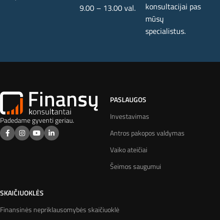
konsultacijai pas
9.00 – 13.00 val.
mūsų
specialistus.
PASLAUGOS
Investavimas
Padedame gyventi geriau.
Antros pakopos valdymas
Vaiko ateičiai
Šeimos saugumui
SKAIČIUOKLĖS
Finansinės nepriklausomybės skaičiuoklė