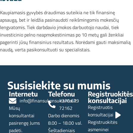
Kaupiamasis gyvybės draudimas suteikia ne tik finansinę
apsaugą, bet ir leidžia pasinaudoti reikšmingomis mokesčių
lengvatomis. Tiek darbdavio įmokos darbuotojo naudai, tiek
investicinio pelno neapmokestinimas po 10 metų gali ženkliai
pagerinti jūsų finansinius rezultatus. Norėdami gauti maksimalią
naudą, verta pasikonsultuoti su specialistais.
Naujesni
Senesni
Susisiekite su mumis
Internetu
Telefonu
Registruokitės
konsultacijai
info@finansukonsultantai.lt
+370 679
Registruotis
Mūsų
72162
konsultacijai
konsultantai
Darbo dienomis
Registruokitės
pasirengę Jums
8.00 – 18.00 val.
asmeninei
padėti.
Šeštadieniais