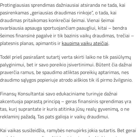
Protingiausias sprendimas dažniausiai atsiranda ne tada, kai
pasirenkamas „geriausias draudimas rinkoje“, o tada, kai
draudimas pritaikomas konkrečiai šeimai. Vienai šeimai
svarbiausia apsauga sportuojančiam paaugliui, kitai – bendra
šeimos finansinė pagalvė ir tik bazinis vaikų draudimas, trečiai –
platesnis planas, apimantis ir
kaupimą vaikų ateičiai
.
Todėl prieš pasirašant sutartį verta skirti laiko ne tik pasiūlymų
palyginimui, bet ir savo poreikio įsivertinimui. Būtent čia dažnai
praverčia ramus, be spaudimo atliktas poreikių aptarimas, nes
draudimo sąlygos popieriuje atrodo aiškios tik iš pirmo žvilgsnio.
Finansų Konsultantai savo edukaciniame turinyje dažnai
akcentuoja paprastą principą – geras finansinis sprendimas yra
tas, kurį suprantate ir kuris atitinka jūsų realų gyvenimą, o ne
reklaminį pažadą. Tas pats galioja ir vaikų draudimui.
Kai vaikas susižeidžia, ramybės nenupirks jokia sutartis. Bet gerai