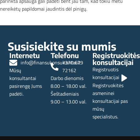
parinkta apsauga gali padėti bent jau tam, kad tokiu metu
nereikėtų papildomai jaudintis dėl pinigų.
Naujesni
Senesni
Susisiekite su mumis
Internetu
Telefonu
Registruokitės
konsultacijai
info@finansukonsultantai.lt
+370 679
Registruotis
Mūsų
72162
konsultacijai
konsultantai
Darbo dienomis
Registruokitės
pasirengę Jums
8.00 – 18.00 val.
asmeninei
padėti.
Šeštadieniais
konsultacijai pas
9.00 – 13.00 val.
mūsų
specialistus.