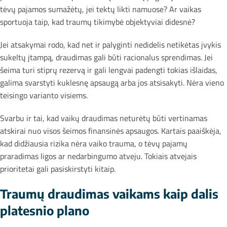
tėvų pajamos sumažėtų, jei tektų likti namuose? Ar vaikas
sportuoja taip, kad traumų tikimybė objektyviai didesnė?
Jei atsakymai rodo, kad net ir palyginti nedidelis netikėtas įvykis
sukeltų įtampą, draudimas gali būti racionalus sprendimas. Jei
šeima turi stiprų rezervą ir gali lengvai padengti tokias išlaidas,
galima svarstyti kuklesnę apsaugą arba jos atsisakyti. Nėra vieno
teisingo varianto visiems.
Svarbu ir tai, kad vaikų draudimas neturėtų būti vertinamas
atskirai nuo visos šeimos finansinės apsaugos. Kartais paaiškėja,
kad didžiausia rizika nėra vaiko trauma, o tėvų pajamų
praradimas ligos ar nedarbingumo atveju. Tokiais atvejais
prioritetai gali pasiskirstyti kitaip.
Traumų draudimas vaikams kaip dalis
platesnio plano