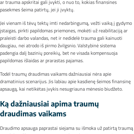
ar trauma apskritai gali įvykti, o nuo to, kokias finansines
pasekmes šeima patirtų, jei ji įvyktų.
Jei vienam iš tėvų tektų imti nedarbingumą, vežti vaiką į gydymo
įstaigas, pirkti papildomas priemones, mokėti už reabilitaciją ar
praleisti darbo valandas, net ir nedidelė trauma gali kainuoti
daugiau, nei atrodo iš pirmo žvilgsnio. Valstybinė sistema
padengia dalį bazinių poreikių, bet ne visada kompensuoja
papildomas išlaidas ar prarastas pajamas.
Todėl traumų draudimas vaikams dažniausiai nėra apie
dramatinius scenarijus. Jis labiau apie kasdienę šeimos finansinę
apsaugą, kai netikėtas įvykis nesugriauna mėnesio biudžeto.
Ką dažniausiai apima traumų
draudimas vaikams
Draudimo apsauga paprastai siejama su išmoka už patirtą traumą