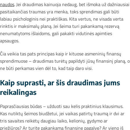
naudos
. Jei draudimas kainuoja nedaug, bet išmoka už dažniausiai
pasitaikančias traumas yra menka, toks sprendimas gali būti
labiau psichologinis nei praktiškas. Kita vertus, ne visada verta
rinktis ir maksimalų planą. Jei šeima turi pakankamą rezervą
nenumatytoms išlaidoms, gali pakakti vidutinės apimties
apsaugos.
Čia veikia tas pats principas kaip ir kituose asmeninių finansų
sprendimuose – draudimas turėtų papildyti jūsų finansinį planą, o
ne būti perkamas vien dėl to, kad taip daro visi.
Kaip suprasti, ar šis draudimas jums
reikalingas
Paprasčiausias būdas – užduoti sau kelis praktinius klausimus.
Kas nutiktų šeimos biudžetui, jei vaikas patirtų traumą ir dvi ar
tris savaites reikėtų daugiau laiko, kelionių, gydymo ar
priežiūros? Ar turite pakankamą finansinę pagalvę? Ar vieno iš