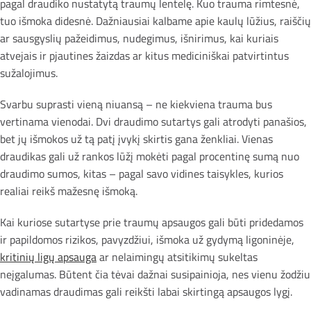
pagal draudiko nustatytą traumų lentelę. Kuo trauma rimtesnė,
tuo išmoka didesnė. Dažniausiai kalbame apie kaulų lūžius, raiščių
ar sausgyslių pažeidimus, nudegimus, išnirimus, kai kuriais
atvejais ir pjautines žaizdas ar kitus mediciniškai patvirtintus
sužalojimus.
Svarbu suprasti vieną niuansą – ne kiekviena trauma bus
vertinama vienodai. Dvi draudimo sutartys gali atrodyti panašios,
bet jų išmokos už tą patį įvykį skirtis gana ženkliai. Vienas
draudikas gali už rankos lūžį mokėti pagal procentinę sumą nuo
draudimo sumos, kitas – pagal savo vidines taisykles, kurios
realiai reikš mažesnę išmoką.
Kai kuriose sutartyse prie traumų apsaugos gali būti pridedamos
ir papildomos rizikos, pavyzdžiui, išmoka už gydymą ligoninėje,
kritinių ligų apsauga
ar nelaimingų atsitikimų sukeltas
neįgalumas. Būtent čia tėvai dažnai susipainioja, nes vienu žodžiu
vadinamas draudimas gali reikšti labai skirtingą apsaugos lygį.