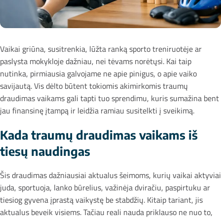
Vaikai griūna, susitrenkia, lūžta ranką sporto treniruotėje ar
paslysta mokykloje dažniau, nei tėvams norėtųsi. Kai taip
nutinka, pirmiausia galvojame ne apie pinigus, o apie vaiko
savijautą. Vis dėlto būtent tokiomis akimirkomis traumų
draudimas vaikams gali tapti tuo sprendimu, kuris sumažina bent
jau finansinę įtampą ir leidžia ramiau susitelkti į sveikimą.
Kada traumų draudimas vaikams iš
tiesų naudingas
Šis draudimas dažniausiai aktualus šeimoms, kurių vaikai aktyviai
juda, sportuoja, lanko būrelius, važinėja dviračiu, paspirtuku ar
tiesiog gyvena įprastą vaikystę be stabdžių. Kitaip tariant, jis
aktualus beveik visiems. Tačiau reali nauda priklauso ne nuo to,