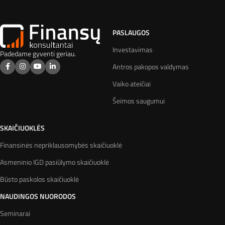
PASLAUGOS
Investavimas
Padedame gyventi geriau.
Antros pakopos valdymas
Vaiko ateičiai
Šeimos saugumui
SKAIČIUOKLĖS
Finansinės nepriklausomybės skaičiuoklė
Asmeninio IGD pasiūlymo skaičiuoklė
Būsto paskolos skaičiuoklė
NAUDINGOS NUORODOS
Seminarai