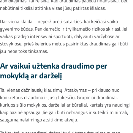
apmokėjimas. Tai reiškia, kad draudimas padeda finansiškai, bet
nebūtinai tiksliai atitinka visas jūsų patirtas išlaidas.
Dar viena klaida – neperžiūrėti sutarties, kai keičiasi vaiko
gyvenimo būdas. Penkiamečio ir trylikamečio rizikos skiriasi. Jei
vaikas pradėjo intensyviai sportuoti, dalyvauti varžybose ar
stovyklose, prieš kelerius metus pasirinktas draudimas gali būti
jau nebe toks tinkamas.
Ar vaikui užtenka draudimo per
mokyklą ar darželį
Tai vienas dažniausių klausimų. Atsakymas – priklauso nuo
konkretaus draudimo ir jūsų lūkesčių. Grupiniai draudimai,
kuriuos siūlo mokyklos, darželiai ar būreliai, kartais yra naudingi
kaip bazinė apsauga. Jie gali būti nebrangūs ir suteikti minimalų
saugumą nelaimingo atsitikimo atveju.