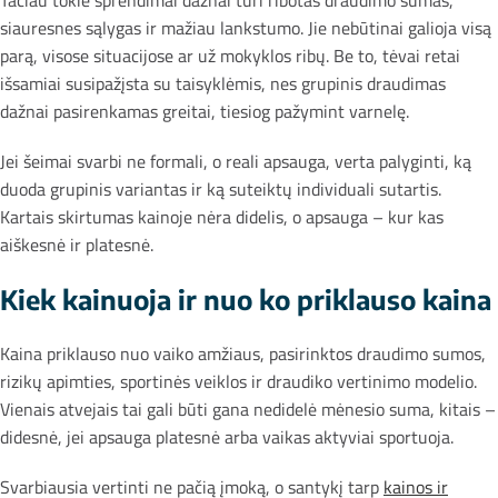
Tačiau tokie sprendimai dažnai turi ribotas draudimo sumas,
siauresnes sąlygas ir mažiau lankstumo. Jie nebūtinai galioja visą
parą, visose situacijose ar už mokyklos ribų. Be to, tėvai retai
išsamiai susipažįsta su taisyklėmis, nes grupinis draudimas
dažnai pasirenkamas greitai, tiesiog pažymint varnelę.
Jei šeimai svarbi ne formali, o reali apsauga, verta palyginti, ką
duoda grupinis variantas ir ką suteiktų individuali sutartis.
Kartais skirtumas kainoje nėra didelis, o apsauga – kur kas
aiškesnė ir platesnė.
Kiek kainuoja ir nuo ko priklauso kaina
Kaina priklauso nuo vaiko amžiaus, pasirinktos draudimo sumos,
rizikų apimties, sportinės veiklos ir draudiko vertinimo modelio.
Vienais atvejais tai gali būti gana nedidelė mėnesio suma, kitais –
didesnė, jei apsauga platesnė arba vaikas aktyviai sportuoja.
Svarbiausia vertinti ne pačią įmoką, o santykį tarp
kainos ir