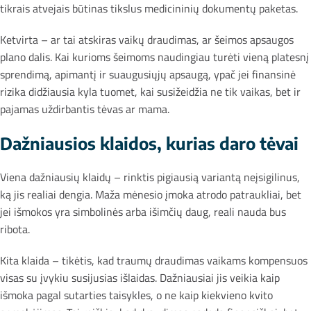
tikrais atvejais būtinas tikslus medicininių dokumentų paketas.
Ketvirta – ar tai atskiras vaikų draudimas, ar šeimos apsaugos
plano dalis. Kai kurioms šeimoms naudingiau turėti vieną platesnį
sprendimą, apimantį ir suaugusiųjų apsaugą, ypač jei finansinė
rizika didžiausia kyla tuomet, kai susižeidžia ne tik vaikas, bet ir
pajamas uždirbantis tėvas ar mama.
Dažniausios klaidos, kurias daro tėvai
Viena dažniausių klaidų – rinktis pigiausią variantą neįsigilinus,
ką jis realiai dengia. Maža mėnesio įmoka atrodo patraukliai, bet
jei išmokos yra simbolinės arba išimčių daug, reali nauda bus
ribota.
Kita klaida – tikėtis, kad traumų draudimas vaikams kompensuos
visas su įvykiu susijusias išlaidas. Dažniausiai jis veikia kaip
išmoka pagal sutarties taisykles, o ne kaip kiekvieno kvito