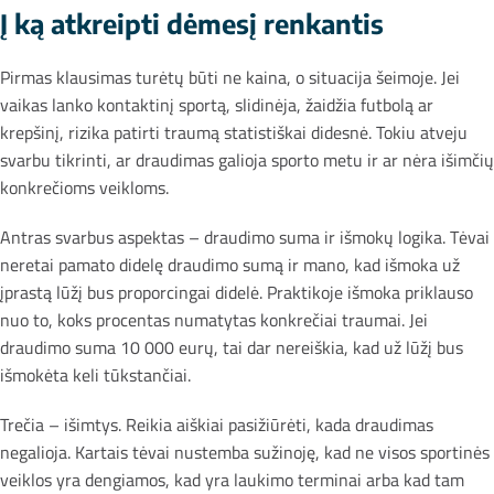
Į ką atkreipti dėmesį renkantis
Pirmas klausimas turėtų būti ne kaina, o situacija šeimoje. Jei
vaikas lanko kontaktinį sportą, slidinėja, žaidžia futbolą ar
krepšinį, rizika patirti traumą statistiškai didesnė. Tokiu atveju
svarbu tikrinti, ar draudimas galioja sporto metu ir ar nėra išimčių
konkrečioms veikloms.
Antras svarbus aspektas – draudimo suma ir išmokų logika. Tėvai
neretai pamato didelę draudimo sumą ir mano, kad išmoka už
įprastą lūžį bus proporcingai didelė. Praktikoje išmoka priklauso
nuo to, koks procentas numatytas konkrečiai traumai. Jei
draudimo suma 10 000 eurų, tai dar nereiškia, kad už lūžį bus
išmokėta keli tūkstančiai.
Trečia – išimtys. Reikia aiškiai pasižiūrėti, kada draudimas
negalioja. Kartais tėvai nustemba sužinoję, kad ne visos sportinės
veiklos yra dengiamos, kad yra laukimo terminai arba kad tam