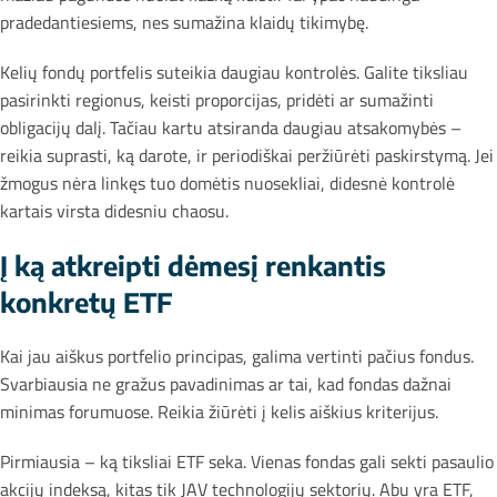
pradedantiesiems, nes sumažina klaidų tikimybę.
Kelių fondų portfelis suteikia daugiau kontrolės. Galite tiksliau
pasirinkti regionus, keisti proporcijas, pridėti ar sumažinti
obligacijų dalį. Tačiau kartu atsiranda daugiau atsakomybės –
reikia suprasti, ką darote, ir periodiškai peržiūrėti paskirstymą. Jei
žmogus nėra linkęs tuo domėtis nuosekliai, didesnė kontrolė
kartais virsta didesniu chaosu.
Į ką atkreipti dėmesį renkantis
konkretų ETF
Kai jau aiškus portfelio principas, galima vertinti pačius fondus.
Svarbiausia ne gražus pavadinimas ar tai, kad fondas dažnai
minimas forumuose. Reikia žiūrėti į kelis aiškius kriterijus.
Pirmiausia – ką tiksliai ETF seka. Vienas fondas gali sekti pasaulio
akcijų indeksą, kitas tik JAV technologijų sektorių. Abu yra ETF,