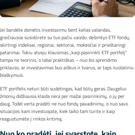
Jei bandėte domėtis investavimu bent kelias valandas,
greičiausiai susidūrėte su tuo pačiu vaizdu: dešimtys ETF fondų,
skirtingi indeksai, regionai, sektoriai, mokesčiai ir prieštaringi
patarimai. Tokiu atveju klausimas „kaip pasirinkti ETF portfelį“
tampa ne teorinis, o labai praktiškas – nuo šio sprendimo
priklauso, ar investavimas bus aiškus ir tvarus, ar taps nuolatiniu
blaškymusi.
ETF portfelis neturi būti sudėtingas, kad būtų geras. Daugeliui
žmonių didžiausia klaida nėra per mažai pasirinkimų, o jų per
daug. Todėl verta pradėti ne nuo fondų pavadinimų, o nuo savo
situacijos: kam investuojate, kiek laiko tam turite ir kaip
reaguotumėte į rinkos kritimą.
Nuo ko pradėti, jei svarstote, kaip