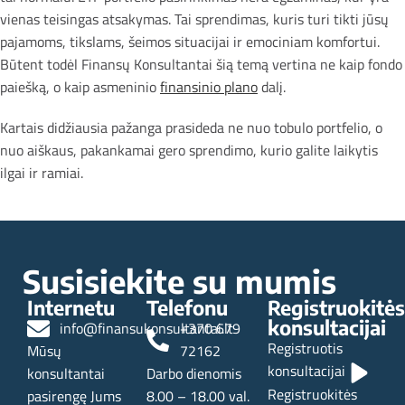
vienas teisingas atsakymas. Tai sprendimas, kuris turi tikti jūsų
pajamoms, tikslams, šeimos situacijai ir emociniam komfortui.
Būtent todėl Finansų Konsultantai šią temą vertina ne kaip fondo
paiešką, o kaip asmeninio
finansinio plano
dalį.
Kartais didžiausia pažanga prasideda ne nuo tobulo portfelio, o
nuo aiškaus, pakankamai gero sprendimo, kurio galite laikytis
ilgai ir ramiai.
Naujesni
Senesni
Susisiekite su mumis
Internetu
Telefonu
Registruokitės
konsultacijai
info@finansukonsultantai.lt
+370 679
Registruotis
Mūsų
72162
konsultacijai
konsultantai
Darbo dienomis
Registruokitės
pasirengę Jums
8.00 – 18.00 val.