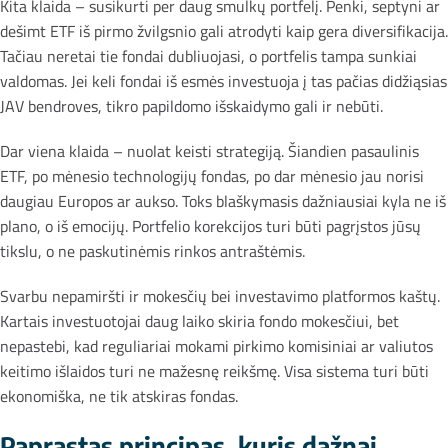
Kita klaida – susikurti per daug smulkų portfelį. Penki, septyni ar
dešimt ETF iš pirmo žvilgsnio gali atrodyti kaip gera diversifikacija.
Tačiau neretai tie fondai dubliuojasi, o portfelis tampa sunkiai
valdomas. Jei keli fondai iš esmės investuoja į tas pačias didžiąsias
JAV bendroves, tikro papildomo išskaidymo gali ir nebūti.
Dar viena klaida – nuolat keisti strategiją. Šiandien pasaulinis
ETF, po mėnesio technologijų fondas, po dar mėnesio jau norisi
daugiau Europos ar aukso. Toks blaškymasis dažniausiai kyla ne iš
plano, o iš emocijų. Portfelio korekcijos turi būti pagrįstos jūsų
tikslu, o ne paskutinėmis rinkos antraštėmis.
Svarbu nepamiršti ir mokesčių bei investavimo platformos kaštų.
Kartais investuotojai daug laiko skiria fondo mokesčiui, bet
nepastebi, kad reguliariai mokami pirkimo komisiniai ar valiutos
keitimo išlaidos turi ne mažesnę reikšmę. Visa sistema turi būti
ekonomiška, ne tik atskiras fondas.
Paprastas principas, kuris dažnai