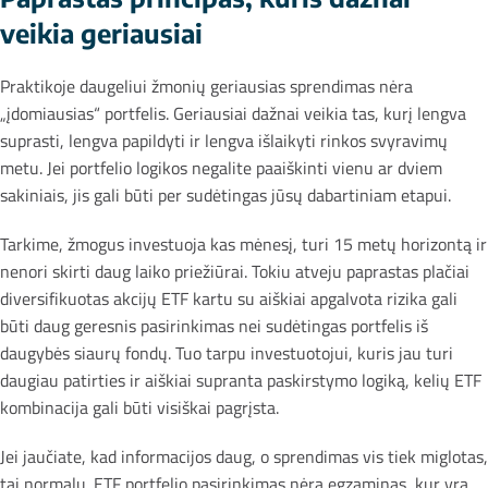
veikia geriausiai
Praktikoje daugeliui žmonių geriausias sprendimas nėra
„įdomiausias“ portfelis. Geriausiai dažnai veikia tas, kurį lengva
suprasti, lengva papildyti ir lengva išlaikyti rinkos svyravimų
metu. Jei portfelio logikos negalite paaiškinti vienu ar dviem
sakiniais, jis gali būti per sudėtingas jūsų dabartiniam etapui.
Tarkime, žmogus investuoja kas mėnesį, turi 15 metų horizontą ir
nenori skirti daug laiko priežiūrai. Tokiu atveju paprastas plačiai
diversifikuotas akcijų ETF kartu su aiškiai apgalvota rizika gali
būti daug geresnis pasirinkimas nei sudėtingas portfelis iš
daugybės siaurų fondų. Tuo tarpu investuotojui, kuris jau turi
daugiau patirties ir aiškiai supranta paskirstymo logiką, kelių ETF
kombinacija gali būti visiškai pagrįsta.
Jei jaučiate, kad informacijos daug, o sprendimas vis tiek miglotas,
tai normalu. ETF portfelio pasirinkimas nėra egzaminas, kur yra