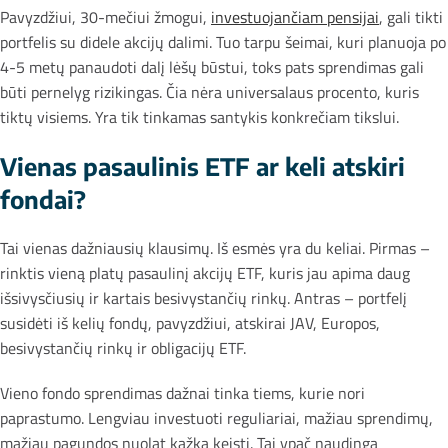
Pavyzdžiui, 30-mečiui žmogui,
investuojančiam pensijai
, gali tikti
portfelis su didele akcijų dalimi. Tuo tarpu šeimai, kuri planuoja po
4-5 metų panaudoti dalį lėšų būstui, toks pats sprendimas gali
būti pernelyg rizikingas. Čia nėra universalaus procento, kuris
tiktų visiems. Yra tik tinkamas santykis konkrečiam tikslui.
Vienas pasaulinis ETF ar keli atskiri
fondai?
Tai vienas dažniausių klausimų. Iš esmės yra du keliai. Pirmas –
rinktis vieną platų pasaulinį akcijų ETF, kuris jau apima daug
išsivysčiusių ir kartais besivystančių rinkų. Antras – portfelį
susidėti iš kelių fondų, pavyzdžiui, atskirai JAV, Europos,
besivystančių rinkų ir obligacijų ETF.
Vieno fondo sprendimas dažnai tinka tiems, kurie nori
paprastumo. Lengviau investuoti reguliariai, mažiau sprendimų,
mažiau pagundos nuolat kažką keisti. Tai ypač naudinga