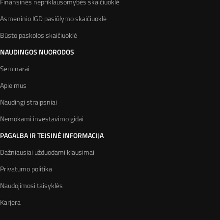
Finansinės nepriklausomybės skaičiuoklė
Asmeninio IGD pasiūlymo skaičiuoklė
Būsto paskolos skaičiuoklė
NAUDINGOS NUORODOS
Seminarai
Apie mus
Naudingi straipsniai
Nemokami investavimo gidai
PAGALBA IR TEISINĖ INFORMACIJA
Dažniausiai užduodami klausimai
Privatumo politika
Naudojimosi taisyklės
Karjera