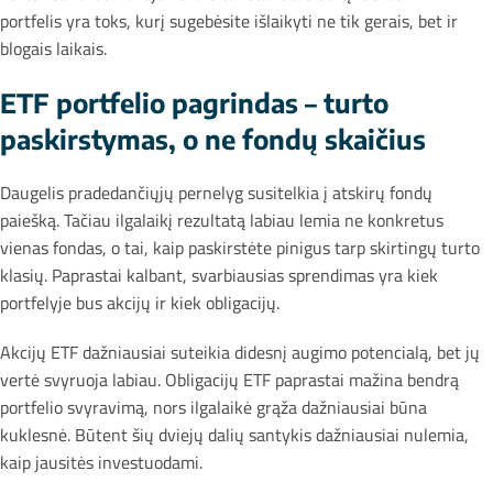
portfelis yra toks, kurį sugebėsite išlaikyti ne tik gerais, bet ir
blogais laikais.
ETF portfelio pagrindas – turto
paskirstymas, o ne fondų skaičius
Daugelis pradedančiųjų pernelyg susitelkia į atskirų fondų
paiešką. Tačiau ilgalaikį rezultatą labiau lemia ne konkretus
vienas fondas, o tai, kaip paskirstėte pinigus tarp skirtingų turto
klasių. Paprastai kalbant, svarbiausias sprendimas yra kiek
portfelyje bus akcijų ir kiek obligacijų.
Akcijų ETF dažniausiai suteikia didesnį augimo potencialą, bet jų
vertė svyruoja labiau. Obligacijų ETF paprastai mažina bendrą
portfelio svyravimą, nors ilgalaikė grąža dažniausiai būna
kuklesnė. Būtent šių dviejų dalių santykis dažniausiai nulemia,
kaip jausitės investuodami.