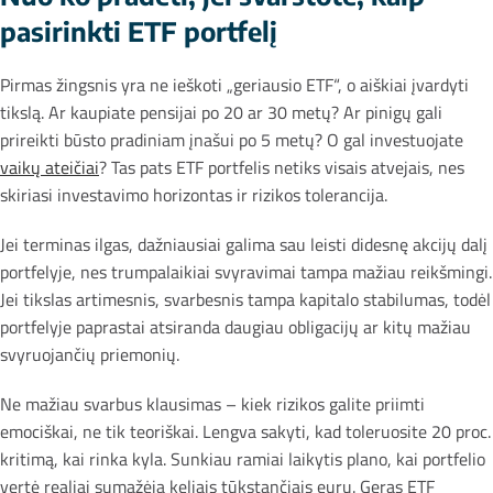
pasirinkti ETF portfelį
Pirmas žingsnis yra ne ieškoti „geriausio ETF“, o aiškiai įvardyti
tikslą. Ar kaupiate pensijai po 20 ar 30 metų? Ar pinigų gali
prireikti būsto pradiniam įnašui po 5 metų? O gal investuojate
vaikų ateičiai
? Tas pats ETF portfelis netiks visais atvejais, nes
skiriasi investavimo horizontas ir rizikos tolerancija.
Jei terminas ilgas, dažniausiai galima sau leisti didesnę akcijų dalį
portfelyje, nes trumpalaikiai svyravimai tampa mažiau reikšmingi.
Jei tikslas artimesnis, svarbesnis tampa kapitalo stabilumas, todėl
portfelyje paprastai atsiranda daugiau obligacijų ar kitų mažiau
svyruojančių priemonių.
Ne mažiau svarbus klausimas – kiek rizikos galite priimti
emociškai, ne tik teoriškai. Lengva sakyti, kad toleruosite 20 proc.
kritimą, kai rinka kyla. Sunkiau ramiai laikytis plano, kai portfelio
vertė realiai sumažėja keliais tūkstančiais eurų. Geras ETF