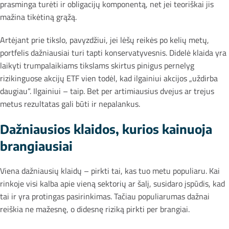
prasminga turėti ir obligacijų komponentą, net jei teoriškai jis
mažina tikėtiną grąžą.
Artėjant prie tikslo, pavyzdžiui, jei lėšų reikės po kelių metų,
portfelis dažniausiai turi tapti konservatyvesnis. Didelė klaida yra
laikyti trumpalaikiams tikslams skirtus pinigus pernelyg
rizikinguose akcijų ETF vien todėl, kad ilgainiui akcijos „uždirba
daugiau“. Ilgainiui – taip. Bet per artimiausius dvejus ar trejus
metus rezultatas gali būti ir nepalankus.
Dažniausios klaidos, kurios kainuoja
brangiausiai
Viena dažniausių klaidų – pirkti tai, kas tuo metu populiaru. Kai
rinkoje visi kalba apie vieną sektorių ar šalį, susidaro įspūdis, kad
tai ir yra protingas pasirinkimas. Tačiau populiarumas dažnai
reiškia ne mažesnę, o didesnę riziką pirkti per brangiai.