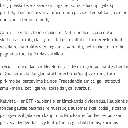
bet jų paskirtis visiškai skirtinga. Jei kuriate bazinį ilgalaikį
portfelį, dažniausiai verta pradėti nuo plačios diversifikacijos, o ne
nuo siaurų teminių fondų.
Antra – bendras fondo mokestis. Net ir nedidelis procentų
skirtumas per ilgą laiką turi įtakos rezultatui. Tai nereiškia, kad
visada reikia rinktis vien pigiausią variantą, bet mokestis turi būti
pagrįstas tuo, ką fondas suteikia.
Trečia – fondo dydis ir likvidumas. Didesni, ilgiau veikiantys fondai
dažnai suteikia daugiau stabilumo ir mažesnį skirtumą tarp
pirkimo bei pardavimo kainos. Pradedančiajam tai gali atrodyti
smulkmena, bet ilgainiui tokie dalykai svarbūs.
Ketvirta – ar ETF kaupiantis, ar išmokantis dividendus. Kaupiantis
fondas gautas pajamas reinvestuoja automatiškai, todėl jis dažnai
patogesnis ilgalaikiam kaupimui. Išmokantis fondas periodiškai
perveda dividendus į sąskaitą, tad jis gali tikti tiems, kuriems