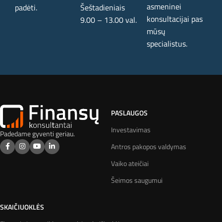
asmeninei
padėti.
Šeštadieniais
konsultacijai pas
9.00 – 13.00 val.
mūsų
specialistus.
PASLAUGOS
Investavimas
Padedame gyventi geriau.
Antros pakopos valdymas
Vaiko ateičiai
Šeimos saugumui
SKAIČIUOKLĖS