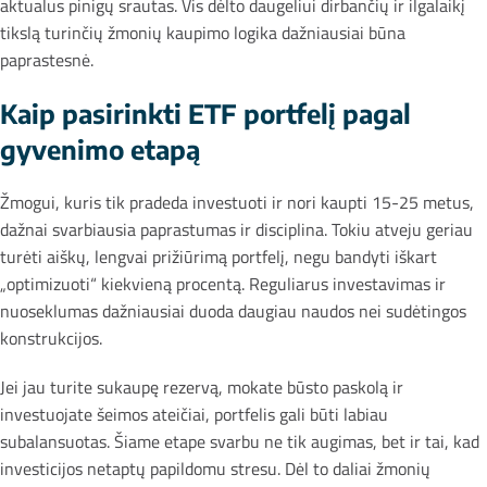
aktualus pinigų srautas. Vis dėlto daugeliui dirbančių ir ilgalaikį
tikslą turinčių žmonių kaupimo logika dažniausiai būna
paprastesnė.
Kaip pasirinkti ETF portfelį pagal
gyvenimo etapą
Žmogui, kuris tik pradeda investuoti ir nori kaupti 15-25 metus,
dažnai svarbiausia paprastumas ir disciplina. Tokiu atveju geriau
turėti aiškų, lengvai prižiūrimą portfelį, negu bandyti iškart
„optimizuoti“ kiekvieną procentą. Reguliarus investavimas ir
nuoseklumas dažniausiai duoda daugiau naudos nei sudėtingos
konstrukcijos.
Jei jau turite sukaupę rezervą, mokate būsto paskolą ir
investuojate šeimos ateičiai, portfelis gali būti labiau
subalansuotas. Šiame etape svarbu ne tik augimas, bet ir tai, kad
investicijos netaptų papildomu stresu. Dėl to daliai žmonių