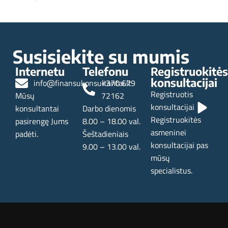
Naujesni
Senesni
Susisiekite su mumis
Internetu
Telefonu
Registruokitės
konsultacijai
info@finansukonsultantai.lt
+370 679
Registruotis
Mūsų
72162
konsultacijai
konsultantai
Darbo dienomis
Registruokitės
pasirengę Jums
8.00 – 18.00 val.
asmeninei
padėti.
Šeštadieniais
konsultacijai pas
9.00 – 13.00 val.
mūsų
specialistus.