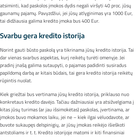
atsiminti, kad paskolos įmokos dydis negali viršyti 40 proc. jūsų
gaunamų pajamų. Pavyzdžiui, jei jūsų atlyginimas yra 1000 Eur,
tai didžiausia galima kredito įmoka bus 400 Eur.
Svarbu gera kredito istorija
Norint gauti būsto paskolą yra tikrinama jūsų kredito istorija. Tai
dar vienas svarbus aspektas, kurį reikėtų turėti omenyje. Jei
pradinį įnašą galima sutaupyti, o pajamas padidinti susiradus
papildomą darbą ar kitais būdais, tai gera kredito istorija reikėtų
rūpintis nuolat.
Kiek griežtai bus vertinama jūsų kredito istorija, priklauso nuo
konkretaus kredito davėjo. Tačiau dažniausiai yra atsižvelgiama į
kitas jūsų turimas (ar jau išsimokėtas) paskolas, įvertinama, ar
įmokos buvo mokamos laiku, jei ne – kiek ilgai vėluodavote, ar
buvote sukaupęs delspinigių, ar jūsų įmokas reikėjo išieškoti
antstoliams ir t. t. Kredito istorijoje matomi ir kiti finansiniai