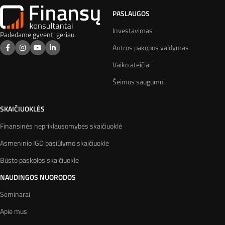
PASLAUGOS
Investavimas
Padedame gyventi geriau.
Antros pakopos valdymas
Vaiko ateičiai
Šeimos saugumui
SKAIČIUOKLĖS
Finansinės nepriklausomybės skaičiuoklė
Asmeninio IGD pasiūlymo skaičiuoklė
Būsto paskolos skaičiuoklė
NAUDINGOS NUORODOS
Seminarai
Apie mus