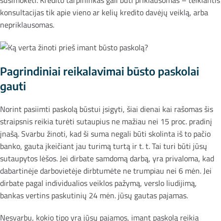
konsultacijas tik apie vieno ar kelių kredito davėjų veiklą, arba
nepriklausomas.
Pagrindiniai reikalavimai būsto paskolai
gauti
Norint pasiimti paskolą būstui įsigyti, šiai dienai kai rašomas šis
straipsnis reikia turėti sutaupius ne mažiau nei 15 proc. pradinį
įnašą. Svarbu žinoti, kad ši suma negali būti skolinta iš to pačio
banko, gauta įkeičiant jau turimą turtą ir t. t. Tai turi būti jūsų
sutaupytos lėšos. Jei dirbate samdomą darbą, yra privaloma, kad
dabartinėje darbovietėje dirbtumėte ne trumpiau nei 6 mėn. Jei
dirbate pagal individualios veiklos pažymą, verslo liudijimą,
bankas vertins paskutinių 24 mėn. jūsų gautas pajamas.
Nesvarbu, kokio tipo yra jūsų pajamos, imant paskolą reikia