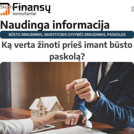
Skip to main content
Naudinga informacija
BŪSTO DRAUDIMAS
,
INVESTICINIS GYVYBĖS DRAUDIMAS
,
PASKOLOS
DRAUDIMAS
Ką verta žinoti prieš imant būsto
paskolą?