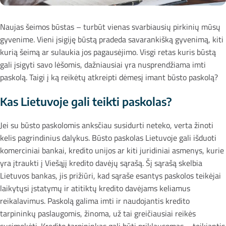
Naujas šeimos būstas – turbūt vienas svarbiausių pirkinių mūsų
gyvenime. Vieni įsigiję būstą pradeda savarankišką gyvenimą, kiti
kurią šeimą ar sulaukia jos pagausėjimo. Visgi retas kuris būstą
gali įsigyti savo lėšomis, dažniausiai yra nusprendžiama imti
paskolą. Taigi į ką reikėtų atkreipti dėmesį imant būsto paskolą?
Kas Lietuvoje gali teikti paskolas?
Jei su būsto paskolomis anksčiau susidurti neteko, verta žinoti
kelis pagrindinius dalykus. Būsto paskolas Lietuvoje gali išduoti
komerciniai bankai, kredito unijos ar kiti juridiniai asmenys, kurie
yra įtraukti į Viešąjį kredito davėjų sąrašą. Šį sąrašą skelbia
Lietuvos bankas, jis prižiūri, kad sąraše esantys paskolos teikėjai
laikytųsi įstatymų ir atitiktų kredito davėjams keliamus
reikalavimus. Paskolą galima imti ir naudojantis kredito
tarpininkų paslaugomis, žinoma, už tai greičiausiai reikės
susimokėti. Kredito tarpininkas gali būti priklausomas – teikiantis