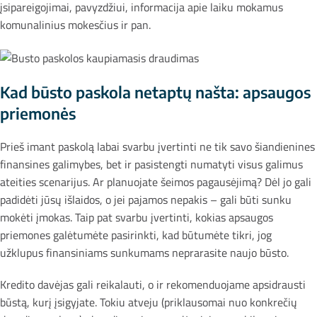
įsipareigojimai, pavyzdžiui, informacija apie laiku mokamus
komunalinius mokesčius ir pan.
Kad būsto paskola netaptų našta: apsaugos
priemonės
Prieš imant paskolą labai svarbu įvertinti ne tik savo šiandienines
finansines galimybes, bet ir pasistengti numatyti visus galimus
ateities scenarijus. Ar planuojate šeimos pagausėjimą? Dėl jo gali
padidėti jūsų išlaidos, o jei pajamos nepakis – gali būti sunku
mokėti įmokas. Taip pat svarbu įvertinti, kokias apsaugos
priemones galėtumėte pasirinkti, kad būtumėte tikri, jog
užklupus finansiniams sunkumams neprarasite naujo būsto.
Kredito davėjas gali reikalauti, o ir rekomenduojame apsidrausti
būstą, kurį įsigyjate. Tokiu atveju (priklausomai nuo konkrečių