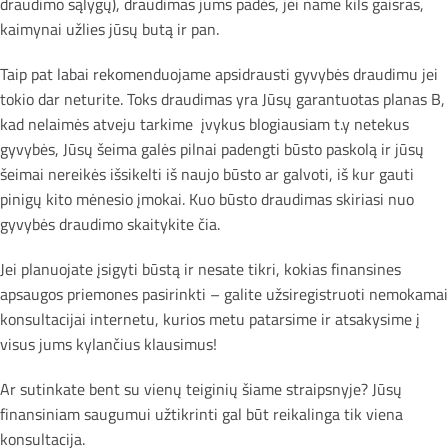
draudimo sąlygų), draudimas jums padės, jei name kils gaisras,
kaimynai užlies jūsų butą ir pan.
Taip pat labai rekomenduojame apsidrausti gyvybės draudimu jei
tokio dar neturite. Toks draudimas yra Jūsų garantuotas planas B,
kad nelaimės atveju tarkime įvykus blogiausiam t.y netekus
gyvybės, Jūsų šeima galės pilnai padengti būsto paskolą ir jūsų
šeimai nereikės išsikelti iš naujo būsto ar galvoti, iš kur gauti
pinigų kito mėnesio įmokai. Kuo būsto draudimas skiriasi nuo
gyvybės draudimo skaitykite čia.
Jei planuojate įsigyti būstą ir nesate tikri, kokias finansines
apsaugos priemones pasirinkti – galite užsiregistruoti nemokamai
konsultacijai internetu, kurios metu patarsime ir atsakysime į
visus jums kylančius klausimus!
Ar sutinkate bent su vienų teiginių šiame straipsnyje? Jūsų
finansiniam saugumui užtikrinti gal būt reikalinga tik viena
konsultacija.