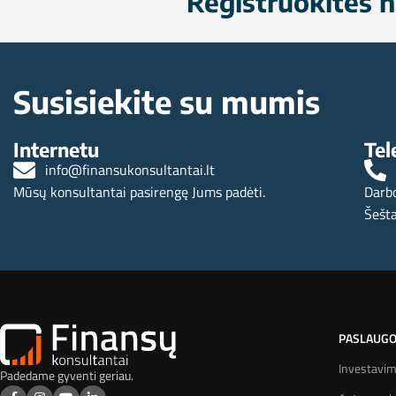
Registruokitės n
Susisiekite su mumis
Internetu
Tel
info@finansukonsultantai.lt
Mūsų konsultantai pasirengę Jums padėti.
Darbo
Šešta
PASLAUG
Investavi
Padedame gyventi geriau.