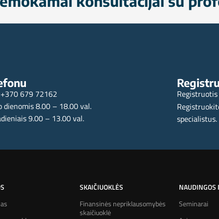
emokamai konsultacijai su prof
efonu
Registru
+370 679 72162
Registruotis
 dienomis 8.00 – 18.00 val.
Registruokit
dieniais 9.00 – 13.00 val.
specialistus.
OS
SKAIČIUOKLĖS
NAUDINGOS
mas
Finansinės nepriklausomybės
Seminarai
skaičiuoklė